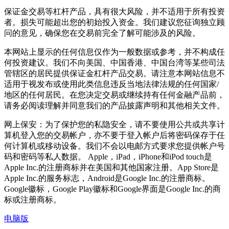
保证金交易等杠杆产品，具有很大风险，并不适用于所有投资
者。损失可能超出您的初始投入资金。我们建议您征询独立顾
问的意见，确保您在交易前完全了解可能涉及的风险。
本网站上显示的任何信息仅作为一般数据或参考，并不构成任
何投资建议。我们不向美国、中国香港、中国台湾等某些司法
管辖区的居民提供保证金杠杆产品交易。请注意本网站信息不
适用于视发布或使用此类信息违反当地法律法规的任何国家/
地区的任何居民。在您决定交易或继续持有任何金融产品前，
请务必阅读理解并同意我们的产品披露声明和其他相关文件。
网上保安：为了保护您的私隐安全，请不要使用公共或共享计
算机登入您的交易帐户，亦不要于登入帐户后将密码保存于任
何计算机或移动设备。我们不会以电邮方式要求您提供帐户号
码和密码等私人数据。 Apple，iPad，iPhone和iPod touch是
Apple Inc.的注册商标并在美国和其他国家注册。App Store是
Apple Inc.的服务标志，Android是Google Inc.的注册商标。
Google徽标，Google Play徽标和Google界面是Google Inc.的商
标或注册商标。
电脑版