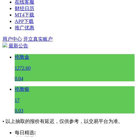
在线客服
财经日历
MT4下载
APP下载
推广优惠
用户中心
开立真实账户
最新公告
伦敦金
1272.60
0.04
伦敦银
17
0.03
• 以上抽取的报价有延迟，仅供参考，以交易平台为准。
每日精选
|