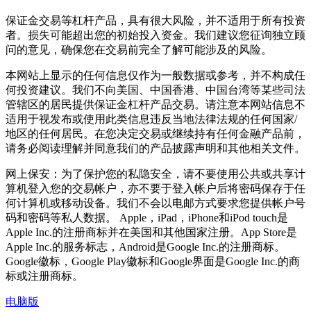
保证金交易等杠杆产品，具有很大风险，并不适用于所有投资
者。损失可能超出您的初始投入资金。我们建议您征询独立顾
问的意见，确保您在交易前完全了解可能涉及的风险。
本网站上显示的任何信息仅作为一般数据或参考，并不构成任
何投资建议。我们不向美国、中国香港、中国台湾等某些司法
管辖区的居民提供保证金杠杆产品交易。请注意本网站信息不
适用于视发布或使用此类信息违反当地法律法规的任何国家/
地区的任何居民。在您决定交易或继续持有任何金融产品前，
请务必阅读理解并同意我们的产品披露声明和其他相关文件。
网上保安：为了保护您的私隐安全，请不要使用公共或共享计
算机登入您的交易帐户，亦不要于登入帐户后将密码保存于任
何计算机或移动设备。我们不会以电邮方式要求您提供帐户号
码和密码等私人数据。 Apple，iPad，iPhone和iPod touch是
Apple Inc.的注册商标并在美国和其他国家注册。App Store是
Apple Inc.的服务标志，Android是Google Inc.的注册商标。
Google徽标，Google Play徽标和Google界面是Google Inc.的商
标或注册商标。
电脑版