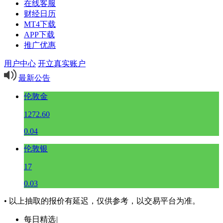
在线客服
财经日历
MT4下载
APP下载
推广优惠
用户中心
开立真实账户
最新公告
伦敦金
1272.60
0.04
伦敦银
17
0.03
• 以上抽取的报价有延迟，仅供参考，以交易平台为准。
每日精选
|