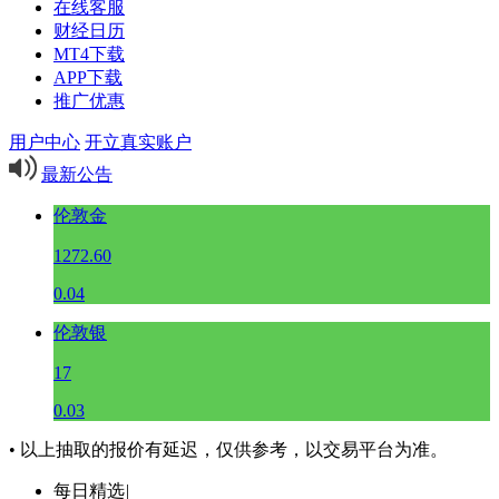
在线客服
财经日历
MT4下载
APP下载
推广优惠
用户中心
开立真实账户
最新公告
伦敦金
1272.60
0.04
伦敦银
17
0.03
• 以上抽取的报价有延迟，仅供参考，以交易平台为准。
每日精选
|