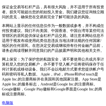
保证金交易等杠杆产品，具有很大风险，并不适用于所有投资
者。损失可能超出您的初始投入资金。我们建议您征询独立顾
问的意见，确保您在交易前完全了解可能涉及的风险。
本网站上显示的任何信息仅作为一般数据或参考，并不构成任
何投资建议。我们不向美国、中国香港、中国台湾等某些司法
管辖区的居民提供保证金杠杆产品交易。请注意本网站信息不
适用于视发布或使用此类信息违反当地法律法规的任何国家/
地区的任何居民。在您决定交易或继续持有任何金融产品前，
请务必阅读理解并同意我们的产品披露声明和其他相关文件。
网上保安：为了保护您的私隐安全，请不要使用公共或共享计
算机登入您的交易帐户，亦不要于登入帐户后将密码保存于任
何计算机或移动设备。我们不会以电邮方式要求您提供帐户号
码和密码等私人数据。 Apple，iPad，iPhone和iPod touch是
Apple Inc.的注册商标并在美国和其他国家注册。App Store是
Apple Inc.的服务标志，Android是Google Inc.的注册商标。
Google徽标，Google Play徽标和Google界面是Google Inc.的商
标或注册商标。
电脑版