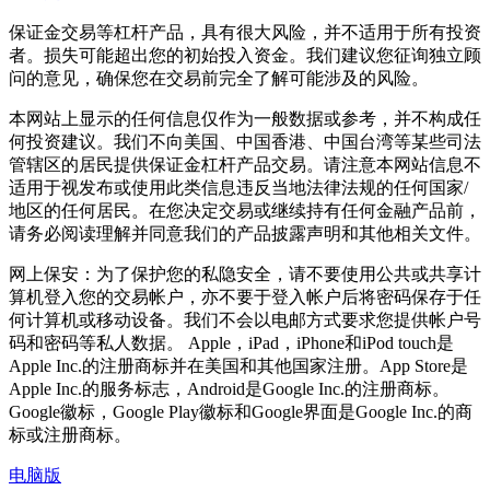
保证金交易等杠杆产品，具有很大风险，并不适用于所有投资
者。损失可能超出您的初始投入资金。我们建议您征询独立顾
问的意见，确保您在交易前完全了解可能涉及的风险。
本网站上显示的任何信息仅作为一般数据或参考，并不构成任
何投资建议。我们不向美国、中国香港、中国台湾等某些司法
管辖区的居民提供保证金杠杆产品交易。请注意本网站信息不
适用于视发布或使用此类信息违反当地法律法规的任何国家/
地区的任何居民。在您决定交易或继续持有任何金融产品前，
请务必阅读理解并同意我们的产品披露声明和其他相关文件。
网上保安：为了保护您的私隐安全，请不要使用公共或共享计
算机登入您的交易帐户，亦不要于登入帐户后将密码保存于任
何计算机或移动设备。我们不会以电邮方式要求您提供帐户号
码和密码等私人数据。 Apple，iPad，iPhone和iPod touch是
Apple Inc.的注册商标并在美国和其他国家注册。App Store是
Apple Inc.的服务标志，Android是Google Inc.的注册商标。
Google徽标，Google Play徽标和Google界面是Google Inc.的商
标或注册商标。
电脑版