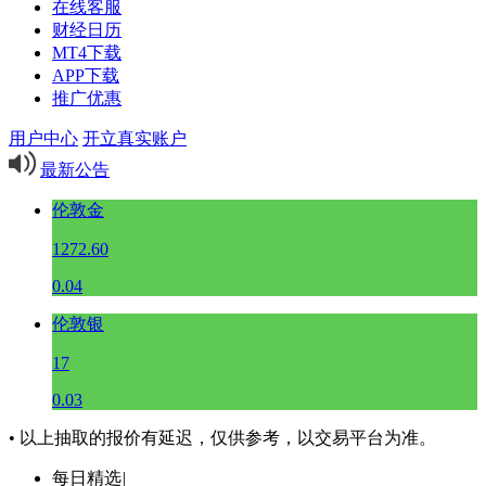
在线客服
财经日历
MT4下载
APP下载
推广优惠
用户中心
开立真实账户
最新公告
伦敦金
1272.60
0.04
伦敦银
17
0.03
• 以上抽取的报价有延迟，仅供参考，以交易平台为准。
每日精选
|