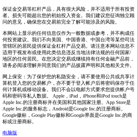
保证金交易等杠杆产品，具有很大风险，并不适用于所有投资
者。损失可能超出您的初始投入资金。我们建议您征询独立顾
问的意见，确保您在交易前完全了解可能涉及的风险。
本网站上显示的任何信息仅作为一般数据或参考，并不构成任
何投资建议。我们不向美国、中国香港、中国台湾等某些司法
管辖区的居民提供保证金杠杆产品交易。请注意本网站信息不
适用于视发布或使用此类信息违反当地法律法规的任何国家/
地区的任何居民。在您决定交易或继续持有任何金融产品前，
请务必阅读理解并同意我们的产品披露声明和其他相关文件。
网上保安：为了保护您的私隐安全，请不要使用公共或共享计
算机登入您的交易帐户，亦不要于登入帐户后将密码保存于任
何计算机或移动设备。我们不会以电邮方式要求您提供帐户号
码和密码等私人数据。 Apple，iPad，iPhone和iPod touch是
Apple Inc.的注册商标并在美国和其他国家注册。App Store是
Apple Inc.的服务标志，Android是Google Inc.的注册商标。
Google徽标，Google Play徽标和Google界面是Google Inc.的商
标或注册商标。
电脑版