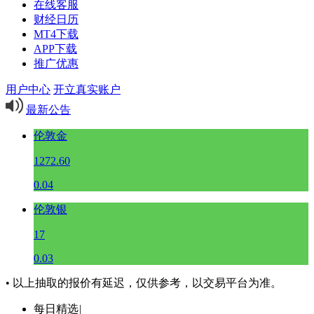
在线客服
财经日历
MT4下载
APP下载
推广优惠
用户中心
开立真实账户
最新公告
伦敦金
1272.60
0.04
伦敦银
17
0.03
• 以上抽取的报价有延迟，仅供参考，以交易平台为准。
每日精选
|