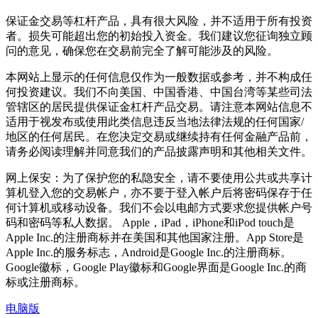
保证金交易等杠杆产品，具有很大风险，并不适用于所有投资
者。损失可能超出您的初始投入资金。我们建议您征询独立顾
问的意见，确保您在交易前完全了解可能涉及的风险。
本网站上显示的任何信息仅作为一般数据或参考，并不构成任
何投资建议。我们不向美国、中国香港、中国台湾等某些司法
管辖区的居民提供保证金杠杆产品交易。请注意本网站信息不
适用于视发布或使用此类信息违反当地法律法规的任何国家/
地区的任何居民。在您决定交易或继续持有任何金融产品前，
请务必阅读理解并同意我们的产品披露声明和其他相关文件。
网上保安：为了保护您的私隐安全，请不要使用公共或共享计
算机登入您的交易帐户，亦不要于登入帐户后将密码保存于任
何计算机或移动设备。我们不会以电邮方式要求您提供帐户号
码和密码等私人数据。 Apple，iPad，iPhone和iPod touch是
Apple Inc.的注册商标并在美国和其他国家注册。App Store是
Apple Inc.的服务标志，Android是Google Inc.的注册商标。
Google徽标，Google Play徽标和Google界面是Google Inc.的商
标或注册商标。
电脑版