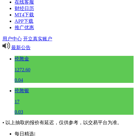
在线客服
财经日历
MT4下载
APP下载
推广优惠
用户中心
开立真实账户
最新公告
伦敦金
1272.60
0.04
伦敦银
17
0.03
• 以上抽取的报价有延迟，仅供参考，以交易平台为准。
每日精选
|