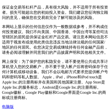
保证金交易等杠杆产品，具有很大风险，并不适用于所有投资
者。损失可能超出您的初始投入资金。我们建议您征询独立顾
问的意见，确保您在交易前完全了解可能涉及的风险。
本网站上显示的任何信息仅作为一般数据或参考，并不构成任
何投资建议。我们不向美国、中国香港、中国台湾等某些司法
管辖区的居民提供保证金杠杆产品交易。请注意本网站信息不
适用于视发布或使用此类信息违反当地法律法规的任何国家/
地区的任何居民。在您决定交易或继续持有任何金融产品前，
请务必阅读理解并同意我们的产品披露声明和其他相关文件。
网上保安：为了保护您的私隐安全，请不要使用公共或共享计
算机登入您的交易帐户，亦不要于登入帐户后将密码保存于任
何计算机或移动设备。我们不会以电邮方式要求您提供帐户号
码和密码等私人数据。 Apple，iPad，iPhone和iPod touch是
Apple Inc.的注册商标并在美国和其他国家注册。App Store是
Apple Inc.的服务标志，Android是Google Inc.的注册商标。
Google徽标，Google Play徽标和Google界面是Google Inc.的商
标或注册商标。
电脑版