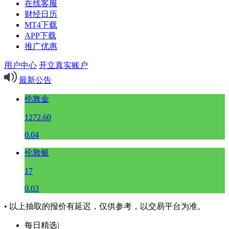
在线客服
财经日历
MT4下载
APP下载
推广优惠
用户中心
开立真实账户
最新公告
伦敦金
1272.60
0.04
伦敦银
17
0.03
• 以上抽取的报价有延迟，仅供参考，以交易平台为准。
每日精选
|