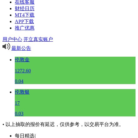
在线客服
财经日历
MT4下载
APP下载
推广优惠
用户中心
开立真实账户
最新公告
伦敦金
1272.60
0.04
伦敦银
17
0.03
• 以上抽取的报价有延迟，仅供参考，以交易平台为准。
每日精选
|