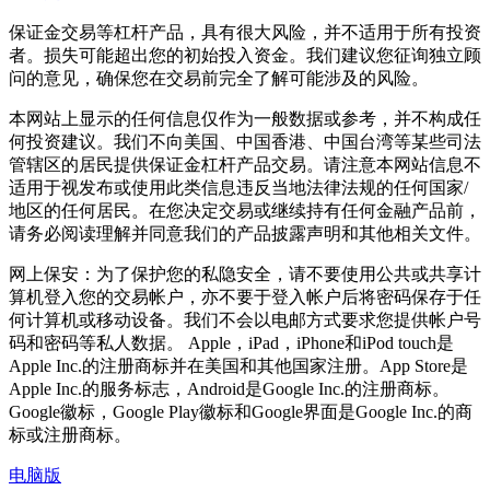
保证金交易等杠杆产品，具有很大风险，并不适用于所有投资
者。损失可能超出您的初始投入资金。我们建议您征询独立顾
问的意见，确保您在交易前完全了解可能涉及的风险。
本网站上显示的任何信息仅作为一般数据或参考，并不构成任
何投资建议。我们不向美国、中国香港、中国台湾等某些司法
管辖区的居民提供保证金杠杆产品交易。请注意本网站信息不
适用于视发布或使用此类信息违反当地法律法规的任何国家/
地区的任何居民。在您决定交易或继续持有任何金融产品前，
请务必阅读理解并同意我们的产品披露声明和其他相关文件。
网上保安：为了保护您的私隐安全，请不要使用公共或共享计
算机登入您的交易帐户，亦不要于登入帐户后将密码保存于任
何计算机或移动设备。我们不会以电邮方式要求您提供帐户号
码和密码等私人数据。 Apple，iPad，iPhone和iPod touch是
Apple Inc.的注册商标并在美国和其他国家注册。App Store是
Apple Inc.的服务标志，Android是Google Inc.的注册商标。
Google徽标，Google Play徽标和Google界面是Google Inc.的商
标或注册商标。
电脑版