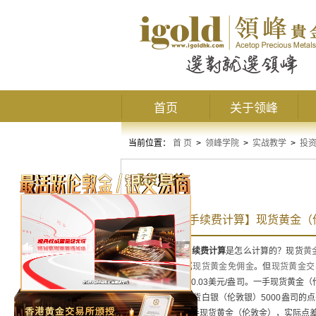
首页
关于领峰
当前位置：
首 页
>
领峰学院
>
实战教学
>
投
现货黄金
【现货黄金手续费计算】现货黄金（
现货黄金手续费计算
是怎么计算的？现货
黄
时，领峰贵金属
现货黄金免佣金
。但
现货黄金交
银）标准点差是0.03美元/盎司。一手现货黄金
30美元。一手现货白银（伦敦银）5000盎司的
投资者买入0.01手现货黄金（伦敦金），实际点差费用为