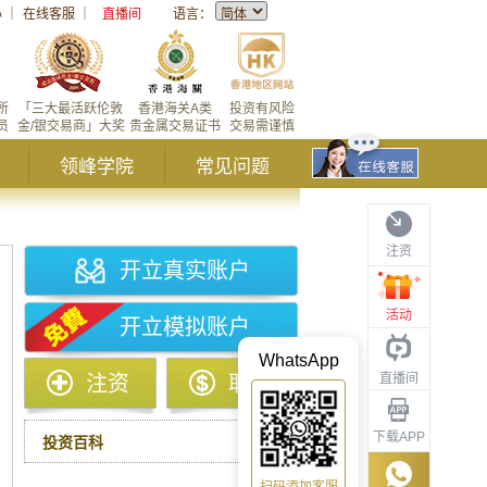
心
｜
在线客服
｜
直播间
语言：
所
「三大最活跃伦敦
香港海关A类
投资有风险
员
金/银交易商」大奖
贵金属交易证书
交易需谨慎
领峰学院
常见问题
注资
开立真实账户
活动
开立模拟账户
WhatsApp
直播间
注资
取款
下载APP
投资百科