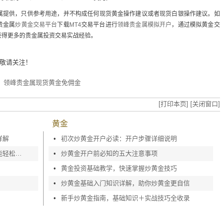
提供，只供参考用途，并不构成任何现货黄金操作建议或者现货白银操作建议。如
贵金属
炒黄金交易平台
下载
MT4
交易平台进行
领峰贵金属模拟开户
，通过模拟黄金交
获得更多的贵金属投资交易实战经验。
敬请关注！
？领峰贵金属现货黄金免佣金
[打印本页]
[关闭窗口]
黄金
详解
•
初次炒黄金开户必读：开户步骤详细说明
如何快速完成现货黄金开户，零基础也能轻松上手
•
炒黄金开户前必知的五大注意事项
•
黄金投资基础教学，快速掌握炒黄金技巧
•
炒黄金基础入门知识详解，助你炒黄金更自信
•
新手炒黄金指南，基础知识＋实战技巧全收录