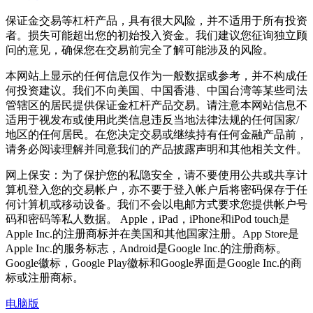
保证金交易等杠杆产品，具有很大风险，并不适用于所有投资
者。损失可能超出您的初始投入资金。我们建议您征询独立顾
问的意见，确保您在交易前完全了解可能涉及的风险。
本网站上显示的任何信息仅作为一般数据或参考，并不构成任
何投资建议。我们不向美国、中国香港、中国台湾等某些司法
管辖区的居民提供保证金杠杆产品交易。请注意本网站信息不
适用于视发布或使用此类信息违反当地法律法规的任何国家/
地区的任何居民。在您决定交易或继续持有任何金融产品前，
请务必阅读理解并同意我们的产品披露声明和其他相关文件。
网上保安：为了保护您的私隐安全，请不要使用公共或共享计
算机登入您的交易帐户，亦不要于登入帐户后将密码保存于任
何计算机或移动设备。我们不会以电邮方式要求您提供帐户号
码和密码等私人数据。 Apple，iPad，iPhone和iPod touch是
Apple Inc.的注册商标并在美国和其他国家注册。App Store是
Apple Inc.的服务标志，Android是Google Inc.的注册商标。
Google徽标，Google Play徽标和Google界面是Google Inc.的商
标或注册商标。
电脑版