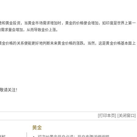
和黄金投资，当黄金市场需求增加时，黄金的价格便会增加，如印度是世界上第一
的需求量会增加，从而导致金价上涨。
金价格的关系便能更好地判断未来黄金价格的涨跌。当然，这是黄金价格基本面上
敬请关注！
[打印本页]
[关闭窗口]
黄金
详解
•
初次炒黄金开户必读：开户步骤详细说明