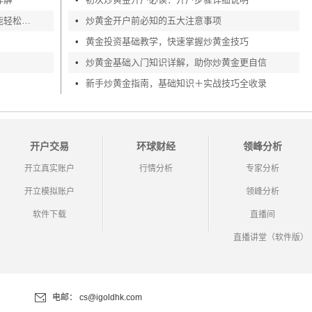
如何快速完成现货黄金开户，零基础也能轻松上手
•
炒黄金开户前必知的五大注意事项
•
黄金投资基础教学，快速掌握炒黄金技巧
•
炒黄金基础入门知识详解，助你炒黄金更自信
•
新手炒黄金指南，基础知识＋实战技巧全收录
开户交易
环球财经
领峰分析
开立真实账户
行情分析
专家分析
开立模拟账户
领峰分析
软件下载
直播间
直播讲堂（软件版）
电邮：
cs@igoldhk.com