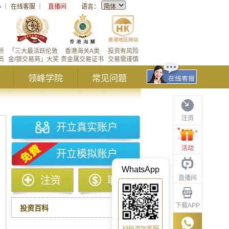
心
｜
在线客服
｜
直播间
语言：
所
「三大最活跃伦敦
香港海关A类
投资有风险
员
金/银交易商」大奖
贵金属交易证书
交易需谨慎
领峰学院
常见问题
注资
开立真实账户
活动
开立模拟账户
WhatsApp
直播间
注资
取款
下载APP
投资百科