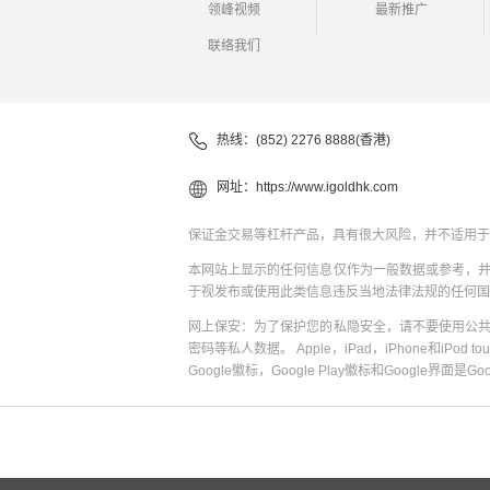
领峰视频
最新推广
联络我们
热线：(852) 2276 8888(香港)
网址：
https://www.igoldhk.com
保证金交易等杠杆产品，具有很大风险，并不适用于
本网站上显示的任何信息仅作为一般数据或参考，
于视发布或使用此类信息违反当地法律法规的任何国
网上保安：为了保护您的私隐安全，请不要使用公
密码等私人数据。 Apple，iPad，iPhone和iPod to
Google徽标，Google Play徽标和Google界面是G