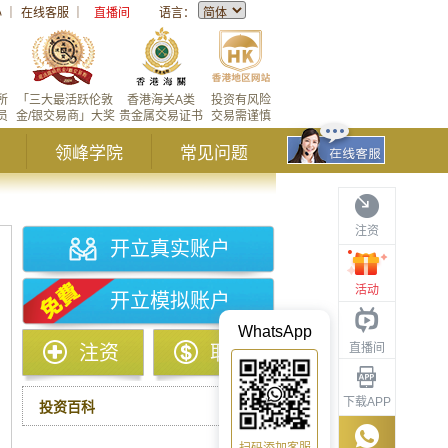
心
｜
在线客服
｜
直播间
语言：
所
「三大最活跃伦敦
香港海关A类
投资有风险
员
金/银交易商」大奖
贵金属交易证书
交易需谨慎
领峰学院
常见问题
注资
开立真实账户
活动
开立模拟账户
WhatsApp
直播间
注资
取款
下载APP
投资百科