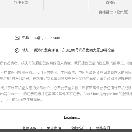
软件下载
直播间
直播讲堂（软件版）
电邮：
cs@igoldhk.com
地址：
香港九龙尖沙咀广东道100号彩星集团大厦19楼全层
所有投资者。损失可能超出您的初始投入资金。我们建议您征询独立顾问的意见，确
并不构成任何投资建议。我们不向美国、中国香港、中国台湾等某些司法管辖区的居民
家/地区的任何居民。在您决定交易或继续持有任何金融产品前，请务必阅读理解并
共或共享计算机登入您的交易帐户，亦不要于登入帐户后将密码保存于任何计算机或移
uch是Apple Inc.的注册商标并在美国和其他国家注册。App Store是Apple Inc.的服务标
oogle Inc.的商标或注册商标。
Loading...
私隐条款
|
免责声明
|
领峰推广
|
联络我们