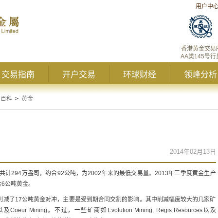
用户中
香港黄金交易
AA类145号行
交易指南
开户交易
环球财经
领峰分析
资百科
>
黄金
2014年02月13日
共计294万盎司，约合92公吨，为2002年来的最低交易量。2013年三季度黄金生产
合6公吨黄金。
减了17公吨黄金对冲，主要是受到期合同交割的影响。其中削减幅度较大的几家矿
Gold以及Coeur Mining。不过，一些矿商如Evolution Mining, Regis Resources以及