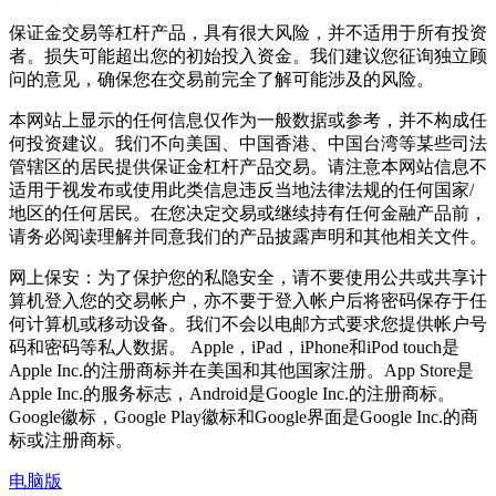
保证金交易等杠杆产品，具有很大风险，并不适用于所有投资
者。损失可能超出您的初始投入资金。我们建议您征询独立顾
问的意见，确保您在交易前完全了解可能涉及的风险。
本网站上显示的任何信息仅作为一般数据或参考，并不构成任
何投资建议。我们不向美国、中国香港、中国台湾等某些司法
管辖区的居民提供保证金杠杆产品交易。请注意本网站信息不
适用于视发布或使用此类信息违反当地法律法规的任何国家/
地区的任何居民。在您决定交易或继续持有任何金融产品前，
请务必阅读理解并同意我们的产品披露声明和其他相关文件。
网上保安：为了保护您的私隐安全，请不要使用公共或共享计
算机登入您的交易帐户，亦不要于登入帐户后将密码保存于任
何计算机或移动设备。我们不会以电邮方式要求您提供帐户号
码和密码等私人数据。 Apple，iPad，iPhone和iPod touch是
Apple Inc.的注册商标并在美国和其他国家注册。App Store是
Apple Inc.的服务标志，Android是Google Inc.的注册商标。
Google徽标，Google Play徽标和Google界面是Google Inc.的商
标或注册商标。
电脑版