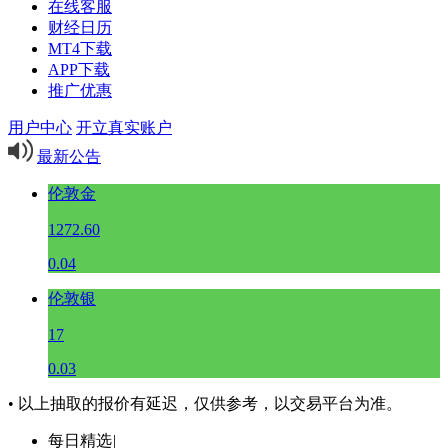
在线客服
财经日历
MT4下载
APP下载
推广优惠
用户中心
开立真实账户
最新公告
伦敦金
1272.60
0.04
伦敦银
17
0.03
• 以上抽取的报价有延迟，仅供参考，以交易平台为准。
每日精选
|