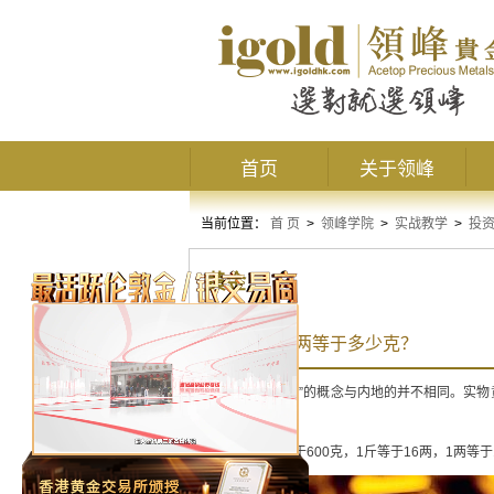
首页
关于领峰
当前位置：
首 页
>
领峰学院
>
实战教学
>
投
黄金
香港黄金一两等于多少克？
香港的“斤”与“两”的概念与内地的并不相同。实物
发生纠纷。
在香港，1斤等于600克，1斤等于16两，1两等