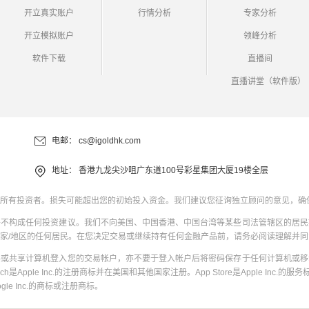
开立真实账户
行情分析
专家分析
开立模拟账户
领峰分析
软件下载
直播间
直播讲堂（软件版）
电邮：
cs@igoldhk.com
地址：
香港九龙尖沙咀广东道100号彩星集团大厦19楼全层
所有投资者。损失可能超出您的初始投入资金。我们建议您征询独立顾问的意见，确
并不构成任何投资建议。我们不向美国、中国香港、中国台湾等某些司法管辖区的居民
家/地区的任何居民。在您决定交易或继续持有任何金融产品前，请务必阅读理解并
共或共享计算机登入您的交易帐户，亦不要于登入帐户后将密码保存于任何计算机或移
uch是Apple Inc.的注册商标并在美国和其他国家注册。App Store是Apple Inc.的服务标
oogle Inc.的商标或注册商标。