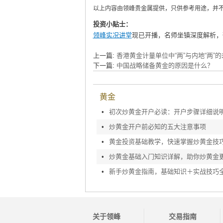
以上内容由领峰贵金属提供，只供参考用途，并
投资小贴士：
领峰实况讲堂
现已开播，名师坐镇深度解析，
上一篇:
香港黄金计量单位中“两”与内地“两”的
下一篇:
中国战略储备黄金的原因是什么？
黄金
•
初次炒黄金开户必读：开户步骤详细说
•
炒黄金开户前必知的五大注意事项
•
黄金投资基础教学，快速掌握炒黄金技
•
炒黄金基础入门知识详解，助你炒黄金
•
新手炒黄金指南，基础知识＋实战技巧
关于领峰
交易指南