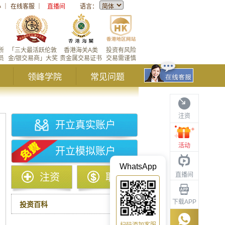
心
｜
在线客服
｜
直播间
语言：
所
「三大最活跃伦敦
香港海关A类
投资有风险
员
金/银交易商」大奖
贵金属交易证书
交易需谨慎
领峰学院
常见问题
注资
开立真实账户
活动
开立模拟账户
WhatsApp
直播间
注资
取款
下载APP
投资百科