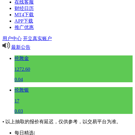
在线客服
财经日历
MT4下载
APP下载
推广优惠
用户中心
开立真实账户
最新公告
伦敦金
1272.60
0.04
伦敦银
17
0.03
• 以上抽取的报价有延迟，仅供参考，以交易平台为准。
每日精选
|