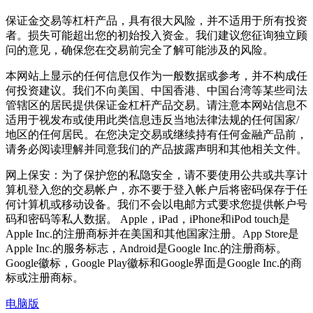
保证金交易等杠杆产品，具有很大风险，并不适用于所有投资
者。损失可能超出您的初始投入资金。我们建议您征询独立顾
问的意见，确保您在交易前完全了解可能涉及的风险。
本网站上显示的任何信息仅作为一般数据或参考，并不构成任
何投资建议。我们不向美国、中国香港、中国台湾等某些司法
管辖区的居民提供保证金杠杆产品交易。请注意本网站信息不
适用于视发布或使用此类信息违反当地法律法规的任何国家/
地区的任何居民。在您决定交易或继续持有任何金融产品前，
请务必阅读理解并同意我们的产品披露声明和其他相关文件。
网上保安：为了保护您的私隐安全，请不要使用公共或共享计
算机登入您的交易帐户，亦不要于登入帐户后将密码保存于任
何计算机或移动设备。我们不会以电邮方式要求您提供帐户号
码和密码等私人数据。 Apple，iPad，iPhone和iPod touch是
Apple Inc.的注册商标并在美国和其他国家注册。App Store是
Apple Inc.的服务标志，Android是Google Inc.的注册商标。
Google徽标，Google Play徽标和Google界面是Google Inc.的商
标或注册商标。
电脑版