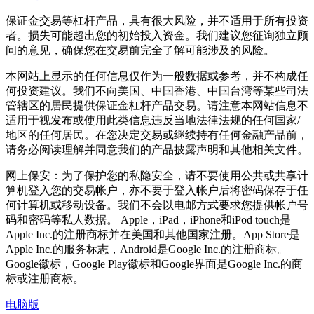
保证金交易等杠杆产品，具有很大风险，并不适用于所有投资
者。损失可能超出您的初始投入资金。我们建议您征询独立顾
问的意见，确保您在交易前完全了解可能涉及的风险。
本网站上显示的任何信息仅作为一般数据或参考，并不构成任
何投资建议。我们不向美国、中国香港、中国台湾等某些司法
管辖区的居民提供保证金杠杆产品交易。请注意本网站信息不
适用于视发布或使用此类信息违反当地法律法规的任何国家/
地区的任何居民。在您决定交易或继续持有任何金融产品前，
请务必阅读理解并同意我们的产品披露声明和其他相关文件。
网上保安：为了保护您的私隐安全，请不要使用公共或共享计
算机登入您的交易帐户，亦不要于登入帐户后将密码保存于任
何计算机或移动设备。我们不会以电邮方式要求您提供帐户号
码和密码等私人数据。 Apple，iPad，iPhone和iPod touch是
Apple Inc.的注册商标并在美国和其他国家注册。App Store是
Apple Inc.的服务标志，Android是Google Inc.的注册商标。
Google徽标，Google Play徽标和Google界面是Google Inc.的商
标或注册商标。
电脑版