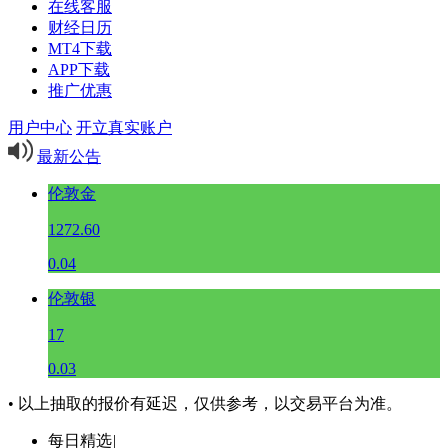
在线客服
财经日历
MT4下载
APP下载
推广优惠
用户中心
开立真实账户
最新公告
伦敦金
1272.60
0.04
伦敦银
17
0.03
• 以上抽取的报价有延迟，仅供参考，以交易平台为准。
每日精选
|