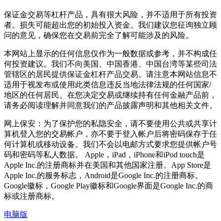
保证金交易等杠杆产品，具有很大风险，并不适用于所有投资
者。损失可能超出您的初始投入资金。我们建议您征询独立顾
问的意见，确保您在交易前完全了解可能涉及的风险。
本网站上显示的任何信息仅作为一般数据或参考，并不构成任
何投资建议。我们不向美国、中国香港、中国台湾等某些司法
管辖区的居民提供保证金杠杆产品交易。请注意本网站信息不
适用于视发布或使用此类信息违反当地法律法规的任何国家/
地区的任何居民。在您决定交易或继续持有任何金融产品前，
请务必阅读理解并同意我们的产品披露声明和其他相关文件。
网上保安：为了保护您的私隐安全，请不要使用公共或共享计
算机登入您的交易帐户，亦不要于登入帐户后将密码保存于任
何计算机或移动设备。我们不会以电邮方式要求您提供帐户号
码和密码等私人数据。 Apple，iPad，iPhone和iPod touch是
Apple Inc.的注册商标并在美国和其他国家注册。App Store是
Apple Inc.的服务标志，Android是Google Inc.的注册商标。
Google徽标，Google Play徽标和Google界面是Google Inc.的商
标或注册商标。
电脑版