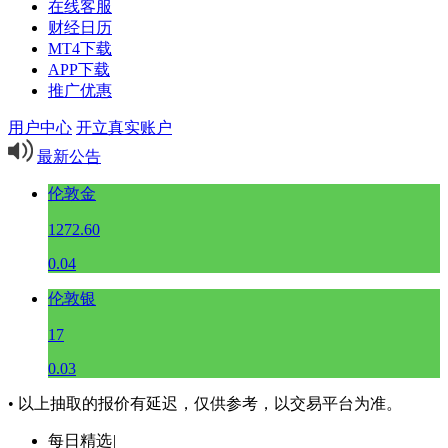
在线客服
财经日历
MT4下载
APP下载
推广优惠
用户中心
开立真实账户
最新公告
伦敦金
1272.60
0.04
伦敦银
17
0.03
• 以上抽取的报价有延迟，仅供参考，以交易平台为准。
每日精选
|