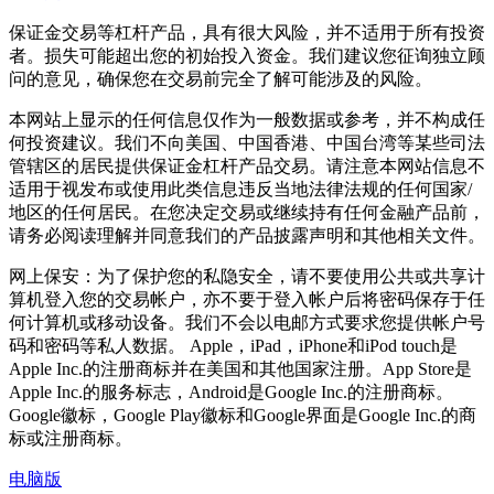
保证金交易等杠杆产品，具有很大风险，并不适用于所有投资
者。损失可能超出您的初始投入资金。我们建议您征询独立顾
问的意见，确保您在交易前完全了解可能涉及的风险。
本网站上显示的任何信息仅作为一般数据或参考，并不构成任
何投资建议。我们不向美国、中国香港、中国台湾等某些司法
管辖区的居民提供保证金杠杆产品交易。请注意本网站信息不
适用于视发布或使用此类信息违反当地法律法规的任何国家/
地区的任何居民。在您决定交易或继续持有任何金融产品前，
请务必阅读理解并同意我们的产品披露声明和其他相关文件。
网上保安：为了保护您的私隐安全，请不要使用公共或共享计
算机登入您的交易帐户，亦不要于登入帐户后将密码保存于任
何计算机或移动设备。我们不会以电邮方式要求您提供帐户号
码和密码等私人数据。 Apple，iPad，iPhone和iPod touch是
Apple Inc.的注册商标并在美国和其他国家注册。App Store是
Apple Inc.的服务标志，Android是Google Inc.的注册商标。
Google徽标，Google Play徽标和Google界面是Google Inc.的商
标或注册商标。
电脑版