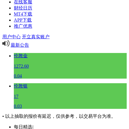
在线客服
财经日历
MT4下载
APP下载
推广优惠
用户中心
开立真实账户
最新公告
伦敦金
1272.60
0.04
伦敦银
17
0.03
• 以上抽取的报价有延迟，仅供参考，以交易平台为准。
每日精选
|