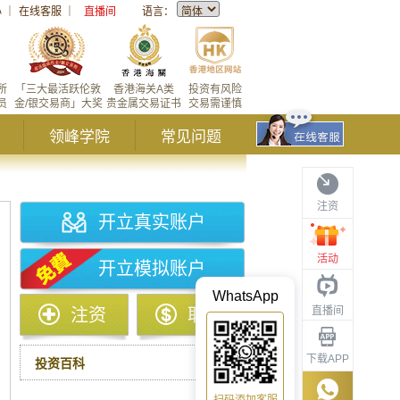
心
｜
在线客服
｜
直播间
语言：
所
「三大最活跃伦敦
香港海关A类
投资有风险
员
金/银交易商」大奖
贵金属交易证书
交易需谨慎
领峰学院
常见问题
注资
开立真实账户
活动
开立模拟账户
WhatsApp
直播间
注资
取款
下载APP
投资百科