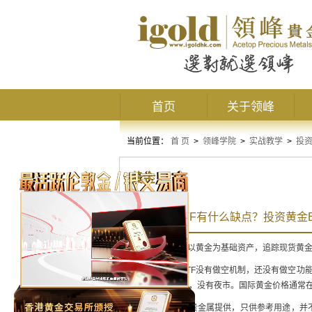
首页
关于领峰
当前位置：
首 页
>
领峰学院
>
实战教学
>
投
黄金
投资黄金ETF有什么缺点？投资黄金
黄金ETF
是一种以黄金为基础资产，追踪现货黄
目前国内黄金ETF没有做空机制，还没有做空功
与国内股市一致，没有夜市。国际黄金价格通常
以上内容由领峰贵金属提供，只供参考用途，并