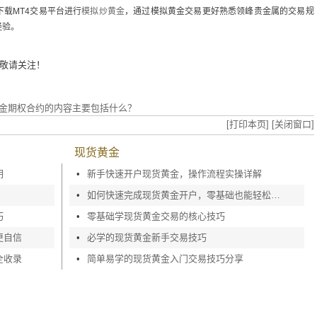
载MT4交易平台进行
模拟炒黄金
，通过模拟黄金交易更好熟悉领峰贵金属的交易规
经验。
敬请关注！
黄金期权合约的内容主要包括什么？
[打印本页]
[关闭窗口]
现货黄金
明
•
新手快速开户现货黄金，操作流程实操详解
•
如何快速完成现货黄金开户，零基础也能轻松上手
巧
•
零基础学现货黄金交易的核心技巧
更自信
•
必学的现货黄金新手交易技巧
全收录
•
简单易学的现货黄金入门交易技巧分享