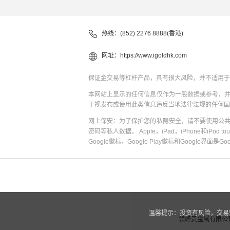
热线：(852) 2276 8888(香港)
网址：
https://www.igoldhk.com
保证金交易等杠杆产品，具有很大风险，并不适用于
本网站上显示的任何信息仅作为一般数据或参考，
于视发布或使用此类信息违反当地法律法规的任何国
网上保安：为了保护您的私隐安全，请不要使用公
密码等私人数据。 Apple，iPad，iPhone和iPod to
Google徽标，Google Play徽标和Google界面是G
温馨提示：投资有风险，交易
领峰贵金属有限公