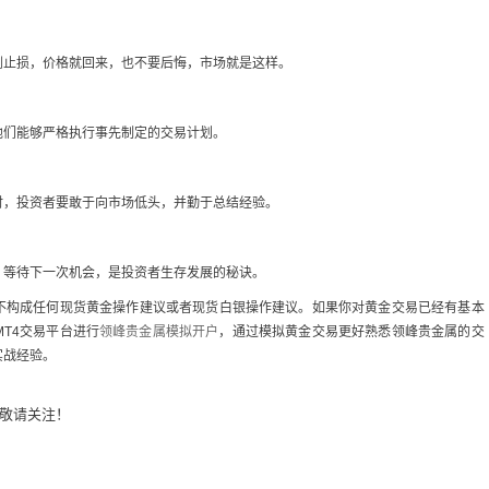
刚止损，价格就回来，也不要后悔，市场就是这样。
他们能够严格执行事先制定的交易计划。
时，投资者要敢于向市场低头，并勤于总结经验。
，等待下一次机会，是投资者生存发展的秘诀。
不构成任何现货黄金操作建议或者现货白银操作建议。如果你对黄金交易已经有基本
MT4交易平台进行
领峰贵金属模拟开户
，通过模拟黄金交易更好熟悉领峰贵金属的交
实战经验。
敬请关注！