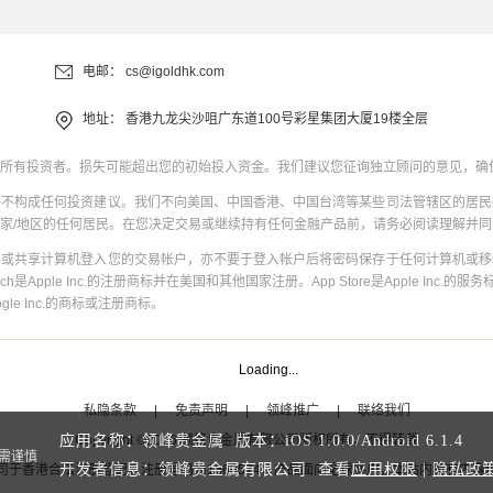
电邮：
cs@igoldhk.com
地址：
香港九龙尖沙咀广东道100号彩星集团大厦19楼全层
所有投资者。损失可能超出您的初始投入资金。我们建议您征询独立顾问的意见，确
并不构成任何投资建议。我们不向美国、中国香港、中国台湾等某些司法管辖区的居民
家/地区的任何居民。在您决定交易或继续持有任何金融产品前，请务必阅读理解并
共或共享计算机登入您的交易帐户，亦不要于登入帐户后将密码保存于任何计算机或移
uch是Apple Inc.的注册商标并在美国和其他国家注册。App Store是Apple Inc.的服务标
oogle Inc.的商标或注册商标。
Loading...
私隐条款
|
免责声明
|
领峰推广
|
联络我们
Copyright
©
2026
领峰贵金属有限公司版权所有，不得转载
应用名称：领峰贵金属 版本：
iOS
1.0.0
/
Android
6.1.4
需谨慎
开发者信息：领峰贵金属有限公司 查看
应用权限
|
隐私政
司于
香港合法注册登记
，注册号码为1660574，产品面向全球客户。本站内所有内