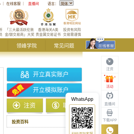
心
｜
在线客服
｜
直播间
语言：
所
「三大最活跃伦敦
香港海关A类
投资有风险
员
金/银交易商」大奖
贵金属交易证书
交易需谨慎
领峰学院
常见问题
注资
开立真实账户
活动
开立模拟账户
WhatsApp
直播间
注资
取款
下载APP
投资百科