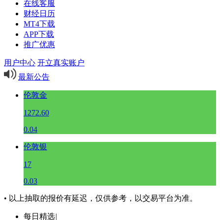
在线客服
财经日历
MT4下载
APP下载
推广优惠
用户中心
开立真实账户
最新公告
伦敦金
1272.60
0.04
伦敦银
17
0.03
• 以上抽取的报价有延迟，仅供参考，以交易平台为准。
每日精选
|