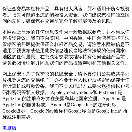
保证金交易等杠杆产品，具有很大风险，并不适用于所有投资
者。损失可能超出您的初始投入资金。我们建议您征询独立顾
问的意见，确保您在交易前完全了解可能涉及的风险。
本网站上显示的任何信息仅作为一般数据或参考，并不构成任
何投资建议。我们不向美国、中国香港、中国台湾等某些司法
管辖区的居民提供保证金杠杆产品交易。请注意本网站信息不
适用于视发布或使用此类信息违反当地法律法规的任何国家/
地区的任何居民。在您决定交易或继续持有任何金融产品前，
请务必阅读理解并同意我们的产品披露声明和其他相关文件。
网上保安：为了保护您的私隐安全，请不要使用公共或共享计
算机登入您的交易帐户，亦不要于登入帐户后将密码保存于任
何计算机或移动设备。我们不会以电邮方式要求您提供帐户号
码和密码等私人数据。 Apple，iPad，iPhone和iPod touch是
Apple Inc.的注册商标并在美国和其他国家注册。App Store是
Apple Inc.的服务标志，Android是Google Inc.的注册商标。
Google徽标，Google Play徽标和Google界面是Google Inc.的商
标或注册商标。
电脑版