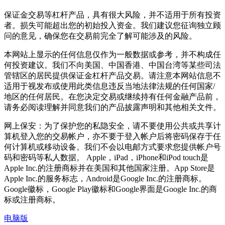
保证金交易等杠杆产品，具有很大风险，并不适用于所有投资
者。损失可能超出您的初始投入资金。我们建议您征询独立顾
问的意见，确保您在交易前完全了解可能涉及的风险。
本网站上显示的任何信息仅作为一般数据或参考，并不构成任
何投资建议。我们不向美国、中国香港、中国台湾等某些司法
管辖区的居民提供保证金杠杆产品交易。请注意本网站信息不
适用于视发布或使用此类信息违反当地法律法规的任何国家/
地区的任何居民。在您决定交易或继续持有任何金融产品前，
请务必阅读理解并同意我们的产品披露声明和其他相关文件。
网上保安：为了保护您的私隐安全，请不要使用公共或共享计
算机登入您的交易帐户，亦不要于登入帐户后将密码保存于任
何计算机或移动设备。我们不会以电邮方式要求您提供帐户号
码和密码等私人数据。 Apple，iPad，iPhone和iPod touch是
Apple Inc.的注册商标并在美国和其他国家注册。App Store是
Apple Inc.的服务标志，Android是Google Inc.的注册商标。
Google徽标，Google Play徽标和Google界面是Google Inc.的商
标或注册商标。
电脑版