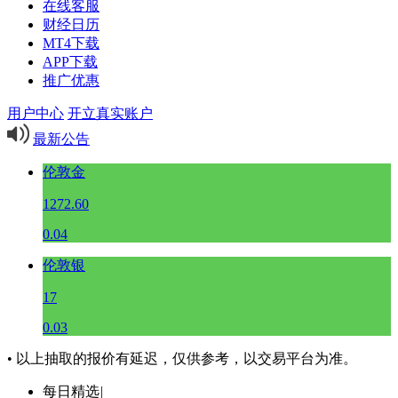
在线客服
财经日历
MT4下载
APP下载
推广优惠
用户中心
开立真实账户
最新公告
伦敦金
1272.60
0.04
伦敦银
17
0.03
• 以上抽取的报价有延迟，仅供参考，以交易平台为准。
每日精选
|