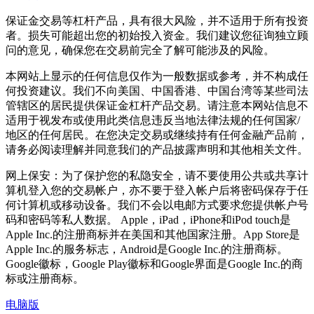
保证金交易等杠杆产品，具有很大风险，并不适用于所有投资
者。损失可能超出您的初始投入资金。我们建议您征询独立顾
问的意见，确保您在交易前完全了解可能涉及的风险。
本网站上显示的任何信息仅作为一般数据或参考，并不构成任
何投资建议。我们不向美国、中国香港、中国台湾等某些司法
管辖区的居民提供保证金杠杆产品交易。请注意本网站信息不
适用于视发布或使用此类信息违反当地法律法规的任何国家/
地区的任何居民。在您决定交易或继续持有任何金融产品前，
请务必阅读理解并同意我们的产品披露声明和其他相关文件。
网上保安：为了保护您的私隐安全，请不要使用公共或共享计
算机登入您的交易帐户，亦不要于登入帐户后将密码保存于任
何计算机或移动设备。我们不会以电邮方式要求您提供帐户号
码和密码等私人数据。 Apple，iPad，iPhone和iPod touch是
Apple Inc.的注册商标并在美国和其他国家注册。App Store是
Apple Inc.的服务标志，Android是Google Inc.的注册商标。
Google徽标，Google Play徽标和Google界面是Google Inc.的商
标或注册商标。
电脑版