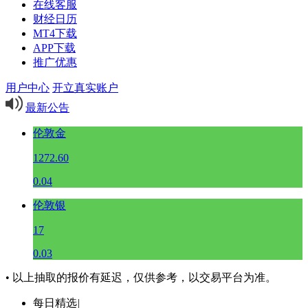
在线客服
财经日历
MT4下载
APP下载
推广优惠
用户中心
开立真实账户
最新公告
伦敦金
1272.60
0.04
伦敦银
17
0.03
• 以上抽取的报价有延迟，仅供参考，以交易平台为准。
每日精选
|