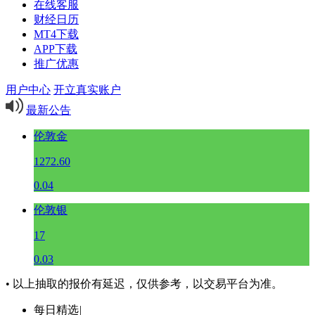
在线客服
财经日历
MT4下载
APP下载
推广优惠
用户中心
开立真实账户
最新公告
伦敦金
1272.60
0.04
伦敦银
17
0.03
• 以上抽取的报价有延迟，仅供参考，以交易平台为准。
每日精选
|