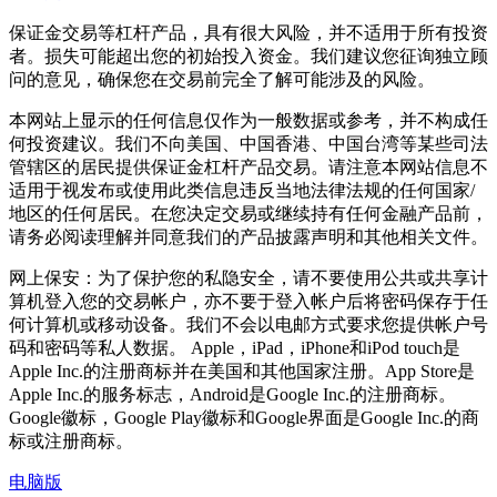
保证金交易等杠杆产品，具有很大风险，并不适用于所有投资
者。损失可能超出您的初始投入资金。我们建议您征询独立顾
问的意见，确保您在交易前完全了解可能涉及的风险。
本网站上显示的任何信息仅作为一般数据或参考，并不构成任
何投资建议。我们不向美国、中国香港、中国台湾等某些司法
管辖区的居民提供保证金杠杆产品交易。请注意本网站信息不
适用于视发布或使用此类信息违反当地法律法规的任何国家/
地区的任何居民。在您决定交易或继续持有任何金融产品前，
请务必阅读理解并同意我们的产品披露声明和其他相关文件。
网上保安：为了保护您的私隐安全，请不要使用公共或共享计
算机登入您的交易帐户，亦不要于登入帐户后将密码保存于任
何计算机或移动设备。我们不会以电邮方式要求您提供帐户号
码和密码等私人数据。 Apple，iPad，iPhone和iPod touch是
Apple Inc.的注册商标并在美国和其他国家注册。App Store是
Apple Inc.的服务标志，Android是Google Inc.的注册商标。
Google徽标，Google Play徽标和Google界面是Google Inc.的商
标或注册商标。
电脑版