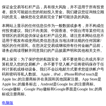
保证金交易等杠杆产品，具有很大风险，并不适用于所有投资
者。损失可能超出您的初始投入资金。我们建议您征询独立顾
问的意见，确保您在交易前完全了解可能涉及的风险。
本网站上显示的任何信息仅作为一般数据或参考，并不构成任
何投资建议。我们不向美国、中国香港、中国台湾等某些司法
管辖区的居民提供保证金杠杆产品交易。请注意本网站信息不
适用于视发布或使用此类信息违反当地法律法规的任何国家/
地区的任何居民。在您决定交易或继续持有任何金融产品前，
请务必阅读理解并同意我们的产品披露声明和其他相关文件。
网上保安：为了保护您的私隐安全，请不要使用公共或共享计
算机登入您的交易帐户，亦不要于登入帐户后将密码保存于任
何计算机或移动设备。我们不会以电邮方式要求您提供帐户号
码和密码等私人数据。 Apple，iPad，iPhone和iPod touch是
Apple Inc.的注册商标并在美国和其他国家注册。App Store是
Apple Inc.的服务标志，Android是Google Inc.的注册商标。
Google徽标，Google Play徽标和Google界面是Google Inc.的商
标或注册商标。
电脑版