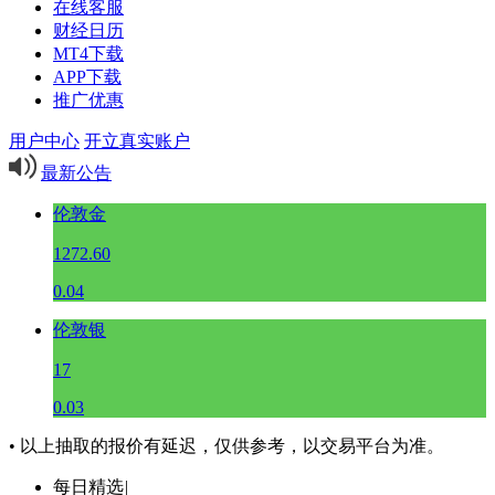
在线客服
财经日历
MT4下载
APP下载
推广优惠
用户中心
开立真实账户
最新公告
伦敦金
1272.60
0.04
伦敦银
17
0.03
• 以上抽取的报价有延迟，仅供参考，以交易平台为准。
每日精选
|