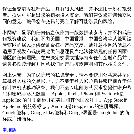
保证金交易等杠杆产品，具有很大风险，并不适用于所有投资
者。损失可能超出您的初始投入资金。我们建议您征询独立顾
问的意见，确保您在交易前完全了解可能涉及的风险。
本网站上显示的任何信息仅作为一般数据或参考，并不构成任
何投资建议。我们不向美国、中国香港、中国台湾等某些司法
管辖区的居民提供保证金杠杆产品交易。请注意本网站信息不
适用于视发布或使用此类信息违反当地法律法规的任何国家/
地区的任何居民。在您决定交易或继续持有任何金融产品前，
请务必阅读理解并同意我们的产品披露声明和其他相关文件。
网上保安：为了保护您的私隐安全，请不要使用公共或共享计
算机登入您的交易帐户，亦不要于登入帐户后将密码保存于任
何计算机或移动设备。我们不会以电邮方式要求您提供帐户号
码和密码等私人数据。 Apple，iPad，iPhone和iPod touch是
Apple Inc.的注册商标并在美国和其他国家注册。App Store是
Apple Inc.的服务标志，Android是Google Inc.的注册商标。
Google徽标，Google Play徽标和Google界面是Google Inc.的商
标或注册商标。
电脑版