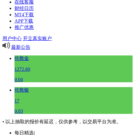
在线客服
财经日历
MT4下载
APP下载
推广优惠
用户中心
开立真实账户
最新公告
伦敦金
1272.60
0.04
伦敦银
17
0.03
• 以上抽取的报价有延迟，仅供参考，以交易平台为准。
每日精选
|