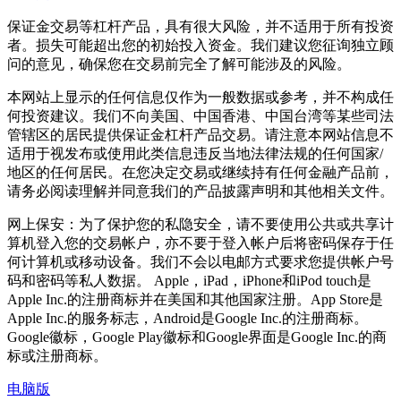
保证金交易等杠杆产品，具有很大风险，并不适用于所有投资
者。损失可能超出您的初始投入资金。我们建议您征询独立顾
问的意见，确保您在交易前完全了解可能涉及的风险。
本网站上显示的任何信息仅作为一般数据或参考，并不构成任
何投资建议。我们不向美国、中国香港、中国台湾等某些司法
管辖区的居民提供保证金杠杆产品交易。请注意本网站信息不
适用于视发布或使用此类信息违反当地法律法规的任何国家/
地区的任何居民。在您决定交易或继续持有任何金融产品前，
请务必阅读理解并同意我们的产品披露声明和其他相关文件。
网上保安：为了保护您的私隐安全，请不要使用公共或共享计
算机登入您的交易帐户，亦不要于登入帐户后将密码保存于任
何计算机或移动设备。我们不会以电邮方式要求您提供帐户号
码和密码等私人数据。 Apple，iPad，iPhone和iPod touch是
Apple Inc.的注册商标并在美国和其他国家注册。App Store是
Apple Inc.的服务标志，Android是Google Inc.的注册商标。
Google徽标，Google Play徽标和Google界面是Google Inc.的商
标或注册商标。
电脑版