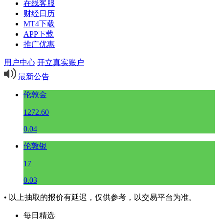
在线客服
财经日历
MT4下载
APP下载
推广优惠
用户中心
开立真实账户
最新公告
伦敦金
1272.60
0.04
伦敦银
17
0.03
• 以上抽取的报价有延迟，仅供参考，以交易平台为准。
每日精选
|