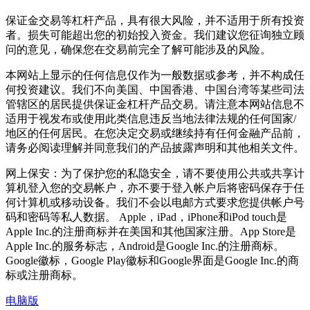
保证金交易等杠杆产品，具有很大风险，并不适用于所有投资
者。损失可能超出您的初始投入资金。我们建议您征询独立顾
问的意见，确保您在交易前完全了解可能涉及的风险。
本网站上显示的任何信息仅作为一般数据或参考，并不构成任
何投资建议。我们不向美国、中国香港、中国台湾等某些司法
管辖区的居民提供保证金杠杆产品交易。请注意本网站信息不
适用于视发布或使用此类信息违反当地法律法规的任何国家/
地区的任何居民。在您决定交易或继续持有任何金融产品前，
请务必阅读理解并同意我们的产品披露声明和其他相关文件。
网上保安：为了保护您的私隐安全，请不要使用公共或共享计
算机登入您的交易帐户，亦不要于登入帐户后将密码保存于任
何计算机或移动设备。我们不会以电邮方式要求您提供帐户号
码和密码等私人数据。 Apple，iPad，iPhone和iPod touch是
Apple Inc.的注册商标并在美国和其他国家注册。App Store是
Apple Inc.的服务标志，Android是Google Inc.的注册商标。
Google徽标，Google Play徽标和Google界面是Google Inc.的商
标或注册商标。
电脑版