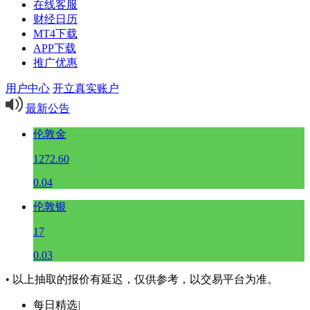
在线客服
财经日历
MT4下载
APP下载
推广优惠
用户中心
开立真实账户
最新公告
伦敦金
1272.60
0.04
伦敦银
17
0.03
• 以上抽取的报价有延迟，仅供参考，以交易平台为准。
每日精选
|