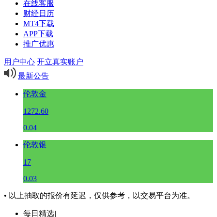
在线客服
财经日历
MT4下载
APP下载
推广优惠
用户中心
开立真实账户
最新公告
伦敦金
1272.60
0.04
伦敦银
17
0.03
• 以上抽取的报价有延迟，仅供参考，以交易平台为准。
每日精选
|