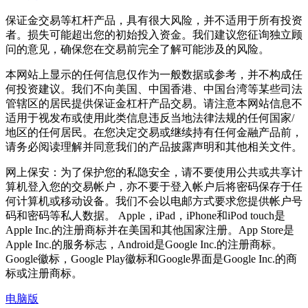
保证金交易等杠杆产品，具有很大风险，并不适用于所有投资
者。损失可能超出您的初始投入资金。我们建议您征询独立顾
问的意见，确保您在交易前完全了解可能涉及的风险。
本网站上显示的任何信息仅作为一般数据或参考，并不构成任
何投资建议。我们不向美国、中国香港、中国台湾等某些司法
管辖区的居民提供保证金杠杆产品交易。请注意本网站信息不
适用于视发布或使用此类信息违反当地法律法规的任何国家/
地区的任何居民。在您决定交易或继续持有任何金融产品前，
请务必阅读理解并同意我们的产品披露声明和其他相关文件。
网上保安：为了保护您的私隐安全，请不要使用公共或共享计
算机登入您的交易帐户，亦不要于登入帐户后将密码保存于任
何计算机或移动设备。我们不会以电邮方式要求您提供帐户号
码和密码等私人数据。 Apple，iPad，iPhone和iPod touch是
Apple Inc.的注册商标并在美国和其他国家注册。App Store是
Apple Inc.的服务标志，Android是Google Inc.的注册商标。
Google徽标，Google Play徽标和Google界面是Google Inc.的商
标或注册商标。
电脑版