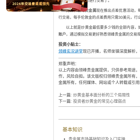
低只需10美元便可进行交易了。
另外，
领峰
贵金属
现在推出点差优惠活动，
行交易，每手伦敦金的点差费用只需30美元，行
以上就是炒黄金最低要多少钱的全部内容，如
账户
，通过模拟交易更好熟悉领峰贵金属的交易
投资小贴士：
领峰实况讲堂
现已开播，名师坐镇深度解析，
郑重声明：
以上内容由领峰贵金属提供，只供参考用途，
作，风险自担。该文版权归领峰贵金属所有，
金属所有，任何媒体、网站或个人转载或引用
上一篇:
炒黄金基本面分析的三个局限性
下一篇:
投资者炒黄金的常见心理弱点
基本知识
•
贵金属市场基础知识及入门实操