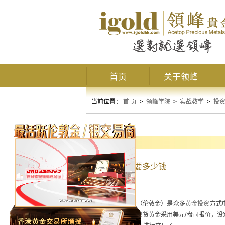
首页
关于领峰
当前位置：
首 页
>
领峰学院
>
实战教学
>
投
基本知识
炒黄金最低要多少钱
炒现货黄金
（伦敦金）是众多
黄金投资
方式
证金即可交易。现货黄金采用美元/盎司报价，设定