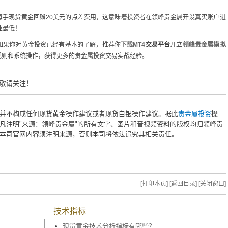
每手现货黄金回赠20美元的点差费用，这意味着投资者在领峰贵金属开设真实账户进
业最低！
果你对黄金投资已经有基本的了解，推荐你
下载
MT4
交易平台
开立
领峰贵金属模拟
规则和系统操作，获得更多的贵金属投资交易实战经验。
敬请关注！
并不构成任何现货黄金操作建议或者现货白银操作建议。据此
贵金属投资
操
凡注明"来源：领峰贵金属"的所有文字、图片和音视频资料的版权均归领峰贵
本司官网内容须注明来源，否则本司将依法追究其相关责任。
[打印本页]
[返回目录]
[关闭窗口]
技术指标
•
现货黄金技术分析指标有哪些？