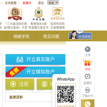
心
｜
在线客服
｜
直播间
语言：
所
「三大最活跃伦敦
香港海关A类
投资有风险
员
金/银交易商」大奖
贵金属交易证书
交易需谨慎
领峰学院
常见问题
注资
开立真实账户
活动
开立模拟账户
WhatsApp
直播间
注资
取款
下载APP
投资百科