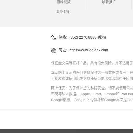
领峰视频
最新推广
联络我们
热线：(852) 2276 8888(香港)
网址：
https://www.igoldhk.com
保证金交易等杠杆产品，具有很大风险，并不适用于
本网站上显示的任何信息仅作为一般数据或参考，
于视发布或使用此类信息违反当地法律法规的任何国
网上保安：为了保护您的私隐安全，请不要使用公
密码等私人数据。 Apple，iPad，iPhone和iPod to
Google徽标，Google Play徽标和Google界面是G