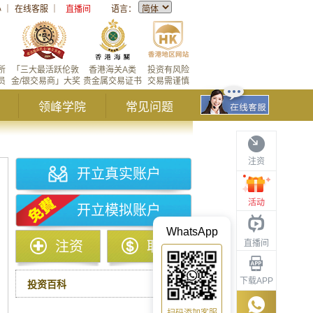
心
｜
在线客服
｜
直播间
语言：
所
「三大最活跃伦敦
香港海关A类
投资有风险
员
金/银交易商」大奖
贵金属交易证书
交易需谨慎
领峰学院
常见问题
注资
开立真实账户
活动
开立模拟账户
WhatsApp
直播间
注资
取款
下载APP
投资百科