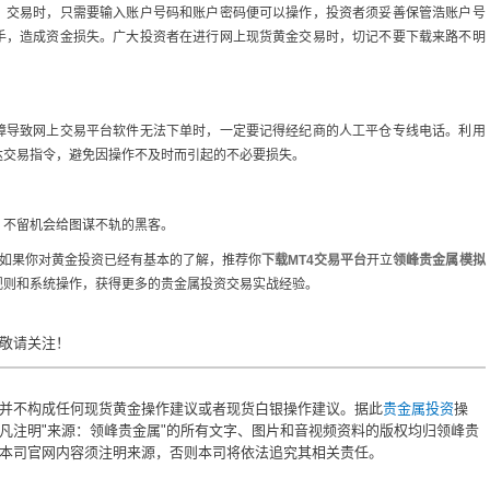
）交易时，只需要输入账户号码和账户密码便可以操作，投资者须妥善保管浩账户号
手，造成资金损失。广大投资者在进行网上现货黄金交易时，切记不要下载来路不明
障导致网上交易平台软件无法下单时，一定要记得经纪商的人工平仓专线电话。利用
达交易指令，避免因操作不及时而引起的不必要损失。
，不留机会给图谋不轨的黑客。
，如果你对黄金投资已经有基本的了解，推荐你
下载MT4交易平台
开立
领峰贵金属模拟
规则和系统操作，获得更多的贵金属投资交易实战经验。
敬请关注！
并不构成任何现货黄金操作建议或者现货白银操作建议。据此
贵金属投资
操
凡注明"来源：领峰贵金属"的所有文字、图片和音视频资料的版权均归领峰贵
本司官网内容须注明来源，否则本司将依法追究其相关责任。