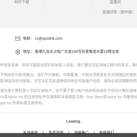
软件下载
直播间
直播讲堂（软件版）
电邮：
cs@igoldhk.com
地址：
香港九龙尖沙咀广东道100号彩星集团大厦19楼全层
所有投资者。损失可能超出您的初始投入资金。我们建议您征询独立顾问的意见，确
并不构成任何投资建议。我们不向美国、中国香港、中国台湾等某些司法管辖区的居民
家/地区的任何居民。在您决定交易或继续持有任何金融产品前，请务必阅读理解并
共或共享计算机登入您的交易帐户，亦不要于登入帐户后将密码保存于任何计算机或移
uch是Apple Inc.的注册商标并在美国和其他国家注册。App Store是Apple Inc.的服务标
oogle Inc.的商标或注册商标。
Loading...
私隐条款
|
免责声明
|
领峰推广
|
联络我们