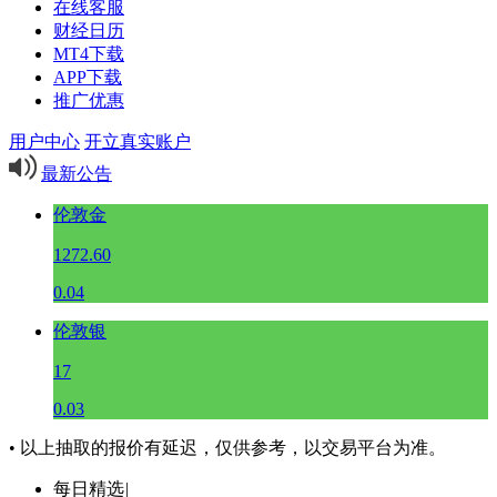
在线客服
财经日历
MT4下载
APP下载
推广优惠
用户中心
开立真实账户
最新公告
伦敦金
1272.60
0.04
伦敦银
17
0.03
• 以上抽取的报价有延迟，仅供参考，以交易平台为准。
每日精选
|