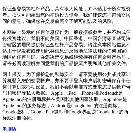
保证金交易等杠杆产品，具有很大风险，并不适用于所有投资
者。损失可能超出您的初始投入资金。我们建议您征询独立顾
问的意见，确保您在交易前完全了解可能涉及的风险。
本网站上显示的任何信息仅作为一般数据或参考，并不构成任
何投资建议。我们不向美国、中国香港、中国台湾等某些司法
管辖区的居民提供保证金杠杆产品交易。请注意本网站信息不
适用于视发布或使用此类信息违反当地法律法规的任何国家/
地区的任何居民。在您决定交易或继续持有任何金融产品前，
请务必阅读理解并同意我们的产品披露声明和其他相关文件。
网上保安：为了保护您的私隐安全，请不要使用公共或共享计
算机登入您的交易帐户，亦不要于登入帐户后将密码保存于任
何计算机或移动设备。我们不会以电邮方式要求您提供帐户号
码和密码等私人数据。 Apple，iPad，iPhone和iPod touch是
Apple Inc.的注册商标并在美国和其他国家注册。App Store是
Apple Inc.的服务标志，Android是Google Inc.的注册商标。
Google徽标，Google Play徽标和Google界面是Google Inc.的商
标或注册商标。
电脑版