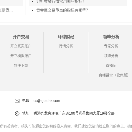
•
分析黄金行情常用哪些指标？
炒现货黄金入门知识详解，手把手教你炒现货黄金
•
贵金属交易重点的指标有哪些？
开户交易
环球财经
领峰分析
开立真实账户
行情分析
专家分析
开立模拟账户
领峰分析
软件下载
直播间
直播讲堂（软件版）
电邮：
cs@igoldhk.com
地址：
香港九龙尖沙咀广东道100号彩星集团大厦19楼全层
所有投资者。损失可能超出您的初始投入资金。我们建议您征询独立顾问的意见，确