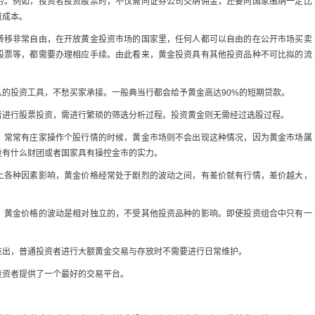
势。例如，投资者投资股票时，不仅需向证券公司交纳佣金，还要向国家缴纳一定比
资成本。
移非常自由，在开放黄金投资市场的国家里，任何人都可以自由的在公开市场买卖
股票等，都需要办理相应手续。由此看来，黄金投资具有其他投资品种不可比拟的流
投资工具，不愁买家承接。一般典当行都会给予黄金高达90%的短期贷款。
行股票投资，需进行繁琐的筛选分析过程。投资黄金则无需经过选股过程。
常常有庄家操作个股行情的时候，黄金市场则不会出现这种情况，因为黄金市场属
没有什么财团或者国家具有操控金市的实力。
上各种因素影响，黄金价格经常处于剧烈的波动之间，有差价就有行情，差价越大，
黄金价格的波动是相对独立的，不受其他投资品种的影响。即使投资组合中只有一
出，普通投资者进行大额黄金交易与存放时不需要进行日常维护。
资者提供了一个最好的交易平台。