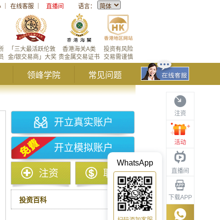
心
｜
在线客服
｜
直播间
语言：
所
「三大最活跃伦敦
香港海关A类
投资有风险
员
金/银交易商」大奖
贵金属交易证书
交易需谨慎
领峰学院
常见问题
注资
开立真实账户
活动
开立模拟账户
WhatsApp
直播间
注资
取款
下载APP
投资百科