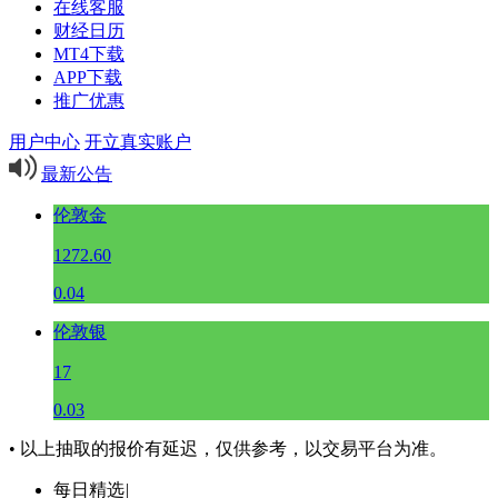
在线客服
财经日历
MT4下载
APP下载
推广优惠
用户中心
开立真实账户
最新公告
伦敦金
1272.60
0.04
伦敦银
17
0.03
• 以上抽取的报价有延迟，仅供参考，以交易平台为准。
每日精选
|