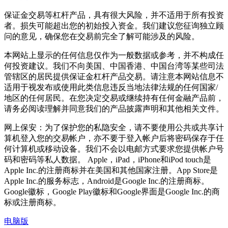
保证金交易等杠杆产品，具有很大风险，并不适用于所有投资
者。损失可能超出您的初始投入资金。我们建议您征询独立顾
问的意见，确保您在交易前完全了解可能涉及的风险。
本网站上显示的任何信息仅作为一般数据或参考，并不构成任
何投资建议。我们不向美国、中国香港、中国台湾等某些司法
管辖区的居民提供保证金杠杆产品交易。请注意本网站信息不
适用于视发布或使用此类信息违反当地法律法规的任何国家/
地区的任何居民。在您决定交易或继续持有任何金融产品前，
请务必阅读理解并同意我们的产品披露声明和其他相关文件。
网上保安：为了保护您的私隐安全，请不要使用公共或共享计
算机登入您的交易帐户，亦不要于登入帐户后将密码保存于任
何计算机或移动设备。我们不会以电邮方式要求您提供帐户号
码和密码等私人数据。 Apple，iPad，iPhone和iPod touch是
Apple Inc.的注册商标并在美国和其他国家注册。App Store是
Apple Inc.的服务标志，Android是Google Inc.的注册商标。
Google徽标，Google Play徽标和Google界面是Google Inc.的商
标或注册商标。
电脑版