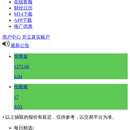
在线客服
财经日历
MT4下载
APP下载
推广优惠
用户中心
开立真实账户
最新公告
伦敦金
1272.60
0.04
伦敦银
17
0.03
• 以上抽取的报价有延迟，仅供参考，以交易平台为准。
每日精选
|