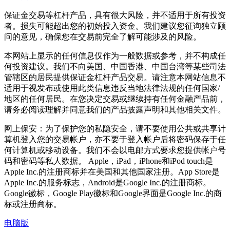
保证金交易等杠杆产品，具有很大风险，并不适用于所有投资
者。损失可能超出您的初始投入资金。我们建议您征询独立顾
问的意见，确保您在交易前完全了解可能涉及的风险。
本网站上显示的任何信息仅作为一般数据或参考，并不构成任
何投资建议。我们不向美国、中国香港、中国台湾等某些司法
管辖区的居民提供保证金杠杆产品交易。请注意本网站信息不
适用于视发布或使用此类信息违反当地法律法规的任何国家/
地区的任何居民。在您决定交易或继续持有任何金融产品前，
请务必阅读理解并同意我们的产品披露声明和其他相关文件。
网上保安：为了保护您的私隐安全，请不要使用公共或共享计
算机登入您的交易帐户，亦不要于登入帐户后将密码保存于任
何计算机或移动设备。我们不会以电邮方式要求您提供帐户号
码和密码等私人数据。 Apple，iPad，iPhone和iPod touch是
Apple Inc.的注册商标并在美国和其他国家注册。App Store是
Apple Inc.的服务标志，Android是Google Inc.的注册商标。
Google徽标，Google Play徽标和Google界面是Google Inc.的商
标或注册商标。
电脑版