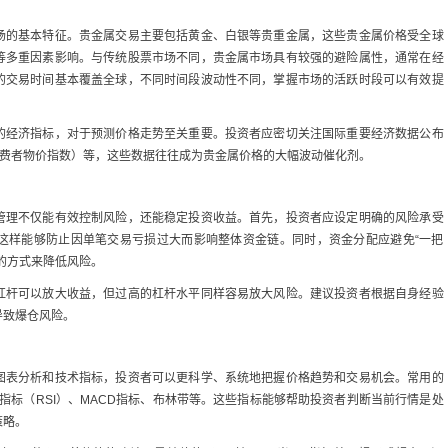
场的基本特征。贵金属交易主要包括黄金、白银等贵重金属，这些贵金属价格受全球
等多重因素影响。与传统股票市场不同，贵金属市场具有较强的避险属性，通常在经
的交易时间基本覆盖全球，不同时间段波动性不同，掌握市场的活跃时段可以有效提
的经济指标，对于预测价格走势至关重要。投资者应密切关注国际重要经济数据公布
消费者物价指数）等，这些数据往往成为贵金属价格的大幅波动催化剂。
管理不仅能有效控制风险，还能稳定投资收益。首先，投资者应设定明确的风险承受
这样能够防止因单笔交易亏损过大而影响整体资金链。同时，资金分配应避免“一把
的方式来降低风险。
杠杆可以放大收益，但过高的杠杆水平同样容易放大风险。建议投资者根据自身经验
导致爆仓风险。
图表分析和技术指标，投资者可以更科学、系统地把握价格趋势和交易机会。常用的
指标（RSI）、MACD指标、布林带等。这些指标能够帮助投资者判断当前行情是处
策略。