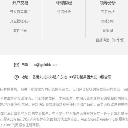
开户交易
环球财经
领峰分析
开立真实账户
行情分析
专家分析
开立模拟账户
领峰分析
软件下载
直播间
直播讲堂（软件版）
电邮：
cs@igoldhk.com
地址：
香港九龙尖沙咀广东道100号彩星集团大厦19楼全层
所有投资者。损失可能超出您的初始投入资金。我们建议您征询独立顾问的意见，确
并不构成任何投资建议。我们不向美国、中国香港、中国台湾等某些司法管辖区的居民
家/地区的任何居民。在您决定交易或继续持有任何金融产品前，请务必阅读理解并
共或共享计算机登入您的交易帐户，亦不要于登入帐户后将密码保存于任何计算机或移
uch是Apple Inc.的注册商标并在美国和其他国家注册。App Store是Apple Inc.的服务标
oogle Inc.的商标或注册商标。