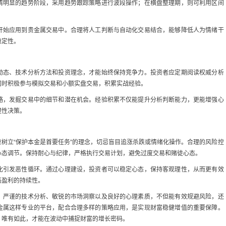
情明显的趋势阶段，采用趋势跟踪策略进行波段操作；在横盘整理期，则可利用区间
开始应用到贵金属交易中。合理将人工判断与自动化交易结合，能够降低人为情绪干
稳定性。
动态、技术分析方法和投资理念，才能始终保持竞争力。投资者应定期阅读权威分析
同时积极参与模拟交易和小额实盘交易，积累实战经验。
略，发掘交易中的细节和潜在机会。经验积累不仅能提升分析判断能力，更能增强心
理性决策。
树立“保护本金是首要任务”的理念，切忌盲目追涨杀跌或情绪化操作。合理的风险控
心态调节。保持耐心与纪律，严格执行交易计划，避免过度交易和赌徒心态。
化引发恶性循环。通过心理建设，投资者可以稳定心态，保持客观理性，从而更有效
高盈利的持续性。
、严谨的技术分析、敏锐的市场洞察以及良好的心理素质，不但能有效规避风险，还
金属这样专业的平台，配合合理多样的策略应用，是实现财富稳健增值的重要保障。
，唯有如此，才能在波动中捕捉财富的增长密码。