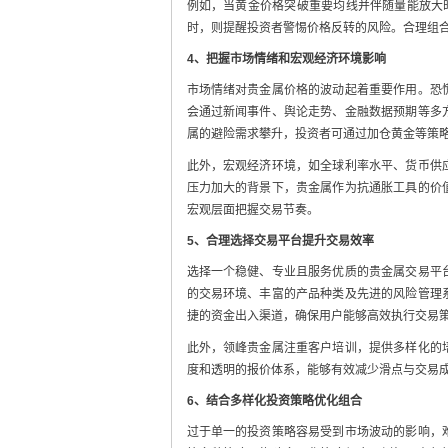
例如，当黄金价格突破重要均线并伴随量能放大
时，则提醒投资者警惕价格反转的风险。合理组
4、把握市场情绪和宏观经济环境影响
市场情绪对贵金属价格的波动起着重要作用。恐
会通过新闻事件、舆论走势、金融数据预期等多
属的避险需求攀升，投资者可通过加仓黄金等策
此外，宏观经济环境，如全球利率水平、货币供
压力加大的背景下，贵金属作为抗通胀工具的价
宏观层面把握交易节奏。
5、合理选择交易平台提升交易效率
选择一个稳健、专业且服务优质的贵金属交易平
的交易环境、丰富的产品种类及先进的风险管理
捷的资金出入渠道，确保用户能够高效执行交易
此外，领峰贵金属注重客户培训，提供多样化的
度和透明的报价体系，能够有效减少滑点与交易
6、结合多样化投资策略优化组合
过于单一的投资策略容易受到市场波动的影响，