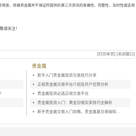
考用途，领峰贵金属并不保证所提供的第三方资讯的准确性、完整性、及时性或适用
敬请关注！
？
[打印本页]
[关闭窗口]
贵金属
•
新手入门贵金属现货交易技巧分享
•
正规贵金属交易平台介绍及开户优势分析
手
•
贵金属投资必选正规交易平台
•
贵金属投资入门：黄金白银买卖技巧全解析
•
新手贵金属交易入门攻略，贵金属基交易础知识深度剖析