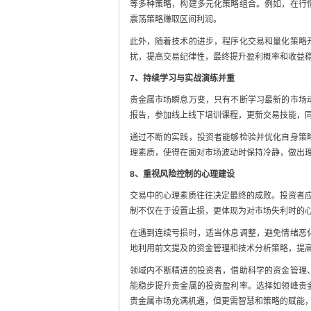
等多种策略，构建多元化策略组合。例如，在行
震荡策略赚取区间利润。
此外，随着技术的进步，程序化交易和量化策略
扰，提高交易纪律性，最终提升盈利概率和收益
7、持续学习与实战演练并重
贵金属市场瞬息万变，只有不断学习最新的市场
报告，参加线上线下培训课程，更新交易技能，
通过不断的实践，投资者能够检验并优化自身策
理素质，使得在面对市场波动时保持冷静，做出
8、重视风险控制的心理建设
交易中的心理素质往往决定最终的成败。投资者应
制不仅在于设置止损，更体现为对市场失利时的
在遇到连续亏损时，适当休息调整，避免情绪恶
地利用前文提及的资金管理和技术分析策略，提
领域内不断精进的投资者，借助科学的资金管理
能稳步提升贵金属的投资盈利率。选择如领峰贵
贵金属市场充满机遇，但更需智慧和策略的赋能