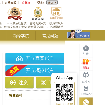
心
｜
在线客服
｜
直播间
语言：
所
「三大最活跃伦敦
香港海关A类
投资有风险
员
金/银交易商」大奖
贵金属交易证书
交易需谨慎
领峰学院
常见问题
注资
开立真实账户
活动
开立模拟账户
WhatsApp
直播间
注资
取款
下载APP
投资百科