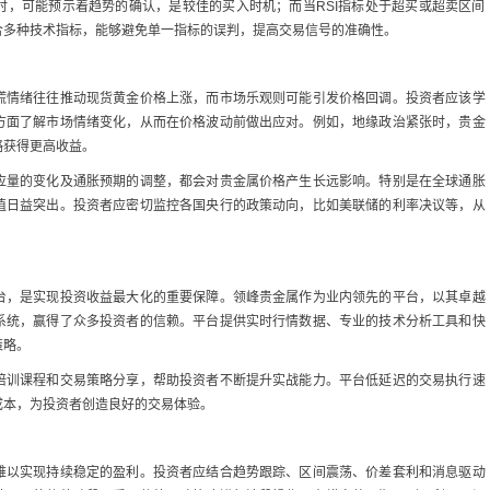
时，可能预示着趋势的确认，是较佳的买入时机；而当RSI指标处于超买或超卖区间
合多种技术指标，能够避免单一指标的误判，提高交易信号的准确性。
慌情绪往往推动现货黄金价格上涨，而市场乐观则可能引发价格回调。投资者应该学
方面了解市场情绪变化，从而在价格波动前做出应对。例如，地缘政治紧张时，贵金
略获得更高收益。
应量的变化及通胀预期的调整，都会对贵金属价格产生长远影响。特别是在全球通胀
值日益突出。投资者应密切监控各国央行的政策动向，比如美联储的利率决议等，从
台，是实现投资收益最大化的重要保障。领峰贵金属作为业内领先的平台，以其卓越
系统，赢得了众多投资者的信赖。平台提供实时行情数据、专业的技术分析工具和快
策略。
培训课程和交易策略分享，帮助投资者不断提升实战能力。平台低延迟的交易执行速
成本，为投资者创造良好的交易体验。
难以实现持续稳定的盈利。投资者应结合趋势跟踪、区间震荡、价差套利和消息驱动