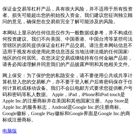
保证金交易等杠杆产品，具有很大风险，并不适用于所有投资
者。损失可能超出您的初始投入资金。我们建议您征询独立顾
问的意见，确保您在交易前完全了解可能涉及的风险。
本网站上显示的任何信息仅作为一般数据或参考，并不构成任
何投资建议。我们不向美国、中国香港、中国台湾等某些司法
管辖区的居民提供保证金杠杆产品交易。请注意本网站信息不
适用于视发布或使用此类信息违反当地法律法规的任何国家/
地区的任何居民。在您决定交易或继续持有任何金融产品前，
请务必阅读理解并同意我们的产品披露声明和其他相关文件。
网上保安：为了保护您的私隐安全，请不要使用公共或共享计
算机登入您的交易帐户，亦不要于登入帐户后将密码保存于任
何计算机或移动设备。我们不会以电邮方式要求您提供帐户号
码和密码等私人数据。 Apple，iPad，iPhone和iPod touch是
Apple Inc.的注册商标并在美国和其他国家注册。App Store是
Apple Inc.的服务标志，Android是Google Inc.的注册商标。
Google徽标，Google Play徽标和Google界面是Google Inc.的商
标或注册商标。
电脑版