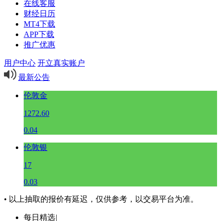
在线客服
财经日历
MT4下载
APP下载
推广优惠
用户中心
开立真实账户
最新公告
伦敦金
1272.60
0.04
伦敦银
17
0.03
• 以上抽取的报价有延迟，仅供参考，以交易平台为准。
每日精选
|