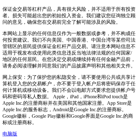
保证金交易等杠杆产品，具有很大风险，并不适用于所有投资
者。损失可能超出您的初始投入资金。我们建议您征询独立顾
问的意见，确保您在交易前完全了解可能涉及的风险。
本网站上显示的任何信息仅作为一般数据或参考，并不构成任
何投资建议。我们不向美国、中国香港、中国台湾等某些司法
管辖区的居民提供保证金杠杆产品交易。请注意本网站信息不
适用于视发布或使用此类信息违反当地法律法规的任何国家/
地区的任何居民。在您决定交易或继续持有任何金融产品前，
请务必阅读理解并同意我们的产品披露声明和其他相关文件。
网上保安：为了保护您的私隐安全，请不要使用公共或共享计
算机登入您的交易帐户，亦不要于登入帐户后将密码保存于任
何计算机或移动设备。我们不会以电邮方式要求您提供帐户号
码和密码等私人数据。 Apple，iPad，iPhone和iPod touch是
Apple Inc.的注册商标并在美国和其他国家注册。App Store是
Apple Inc.的服务标志，Android是Google Inc.的注册商标。
Google徽标，Google Play徽标和Google界面是Google Inc.的商
标或注册商标。
电脑版