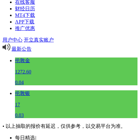
在线客服
财经日历
MT4下载
APP下载
推广优惠
用户中心
开立真实账户
最新公告
伦敦金
1272.60
0.04
伦敦银
17
0.03
• 以上抽取的报价有延迟，仅供参考，以交易平台为准。
每日精选
|