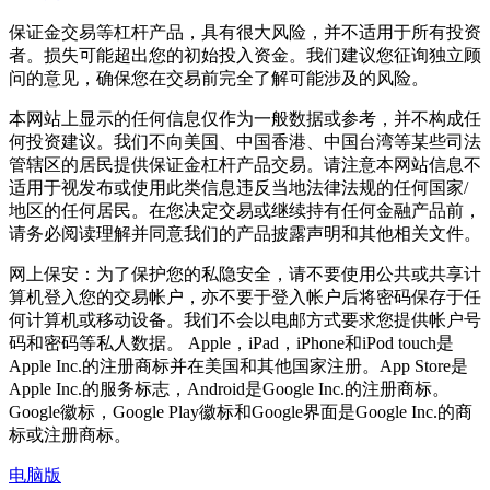
保证金交易等杠杆产品，具有很大风险，并不适用于所有投资
者。损失可能超出您的初始投入资金。我们建议您征询独立顾
问的意见，确保您在交易前完全了解可能涉及的风险。
本网站上显示的任何信息仅作为一般数据或参考，并不构成任
何投资建议。我们不向美国、中国香港、中国台湾等某些司法
管辖区的居民提供保证金杠杆产品交易。请注意本网站信息不
适用于视发布或使用此类信息违反当地法律法规的任何国家/
地区的任何居民。在您决定交易或继续持有任何金融产品前，
请务必阅读理解并同意我们的产品披露声明和其他相关文件。
网上保安：为了保护您的私隐安全，请不要使用公共或共享计
算机登入您的交易帐户，亦不要于登入帐户后将密码保存于任
何计算机或移动设备。我们不会以电邮方式要求您提供帐户号
码和密码等私人数据。 Apple，iPad，iPhone和iPod touch是
Apple Inc.的注册商标并在美国和其他国家注册。App Store是
Apple Inc.的服务标志，Android是Google Inc.的注册商标。
Google徽标，Google Play徽标和Google界面是Google Inc.的商
标或注册商标。
电脑版