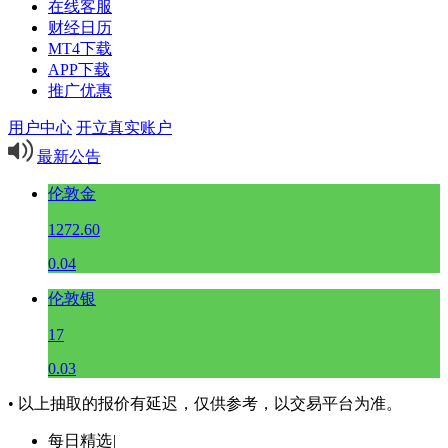
在线客服
财经日历
MT4下载
APP下载
推广优惠
用户中心
开立真实账户
最新公告
伦敦金
1272.60
0.04
伦敦银
17
0.03
• 以上抽取的报价有延迟，仅供参考，以交易平台为准。
每日精选
|