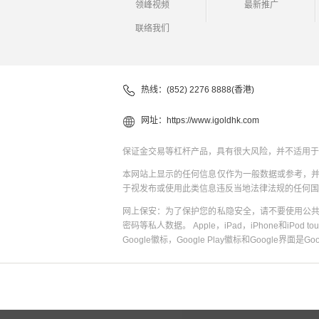
领峰视频
最新推广
联络我们
热线：(852) 2276 8888(香港)
网址：
https://www.igoldhk.com
保证金交易等杠杆产品，具有很大风险，并不适用于
本网站上显示的任何信息仅作为一般数据或参考，
于视发布或使用此类信息违反当地法律法规的任何国
网上保安：为了保护您的私隐安全，请不要使用公
密码等私人数据。 Apple，iPad，iPhone和iPod to
Google徽标，Google Play徽标和Google界面是G