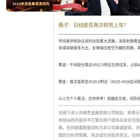
薇子：日线能否再次转而上攻？
早间美伊核协议谈判出现重大进展，消息刺激黄
多或突破做多为主，反弹强压短空为辅的思路；
黄金：午间轻仓靠近4552.5附近左侧试多，止损454
黄金：首次急跌至4530.0附近（4525-4538区间
以上为个人看法，仅供参考！如据此交易，风险
当阁下进入领峰贵金属有限公司网站，即表示
本网站的内容并不打算向用户提供买卖任何投
赖。任何披露数据资料乃本公司秉诚提供，并
载的分析师策略、观点或任何投资意见，仅供