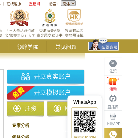
心
｜
在线客服
｜
直播间
语言：
所
「三大最活跃伦敦
香港海关A类
投资有风险
员
金/银交易商」大奖
贵金属交易证书
交易需谨慎
领峰学院
常见问题
注资
开立真实账户
活动
开立模拟账户
WhatsApp
直播间
注资
取款
下载APP
专家分析
领峰分析