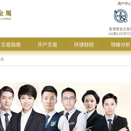
用户中
香港黄金交易
AA类145号行
交易指南
开户交易
环球财经
领峰分析
观点