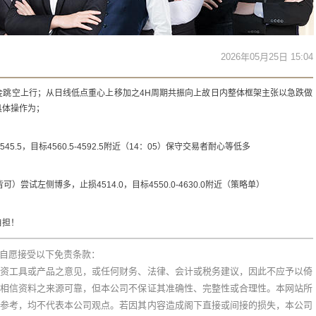
2026年05月25日 15:04
金跳空上行；从日线低点重心上移加之4H周期共振向上故日内整体框架主张以急跌做
具体操作为；
5.5，目标4560.5-4592.5附近（14：05）保守交易者耐心等低多
皆可）尝试左侧博多，止损4514.0，目标4550.0-4630.0附近（策略单）
自担！
自愿接受以下免责条款：
资工具或产品之意见，或任何财务、法律、会计或税务建议，因此不应予以倚
相信资料之来源可靠，但本公司不保证其准确性、完整性或合理性。本网站所
参考，均不代表本公司观点。若因其内容造成阁下直接或间接的损失，本公司