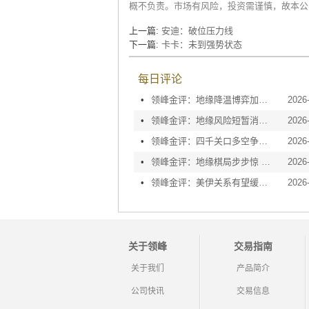
概不负责。市场有风险，投资需谨慎，故本公
上一篇:
安迪：破位压力线
下一篇:
卡卡：未到强势状态
每日评论
•
领峰金评：地缘降温博弈加剧 黄金等待议息指引
2026
•
领峰金评：地缘风险短暂消退 利率决议或定方向
2026
•
领峰金评：四千关口多空争夺 加息阴云笼罩金市
2026
•
领峰金评：地缘棋局步步惊 金价攀峰节节升
2026
•
领峰金评：美伊关系有望缓和 黄金趁势迅速反弹
2026
关于领峰
交易指南
关于我们
产品简介
公司快讯
交易信息