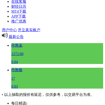
在线客服
财经日历
MT4下载
APP下载
推广优惠
用户中心
开立真实账户
最新公告
伦敦金
1272.60
0.04
伦敦银
17
0.03
• 以上抽取的报价有延迟，仅供参考，以交易平台为准。
每日精选
|