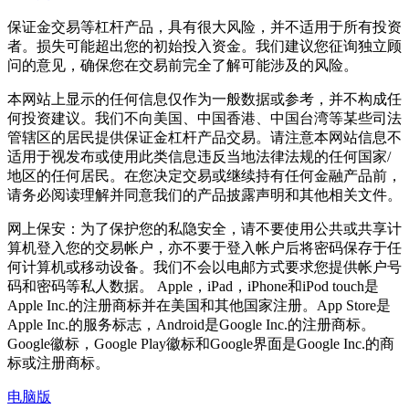
保证金交易等杠杆产品，具有很大风险，并不适用于所有投资
者。损失可能超出您的初始投入资金。我们建议您征询独立顾
问的意见，确保您在交易前完全了解可能涉及的风险。
本网站上显示的任何信息仅作为一般数据或参考，并不构成任
何投资建议。我们不向美国、中国香港、中国台湾等某些司法
管辖区的居民提供保证金杠杆产品交易。请注意本网站信息不
适用于视发布或使用此类信息违反当地法律法规的任何国家/
地区的任何居民。在您决定交易或继续持有任何金融产品前，
请务必阅读理解并同意我们的产品披露声明和其他相关文件。
网上保安：为了保护您的私隐安全，请不要使用公共或共享计
算机登入您的交易帐户，亦不要于登入帐户后将密码保存于任
何计算机或移动设备。我们不会以电邮方式要求您提供帐户号
码和密码等私人数据。 Apple，iPad，iPhone和iPod touch是
Apple Inc.的注册商标并在美国和其他国家注册。App Store是
Apple Inc.的服务标志，Android是Google Inc.的注册商标。
Google徽标，Google Play徽标和Google界面是Google Inc.的商
标或注册商标。
电脑版