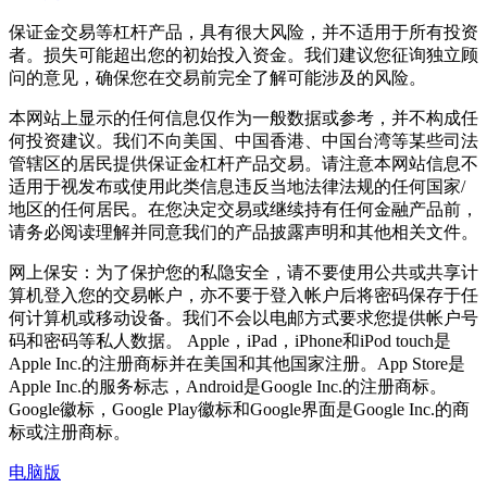
保证金交易等杠杆产品，具有很大风险，并不适用于所有投资
者。损失可能超出您的初始投入资金。我们建议您征询独立顾
问的意见，确保您在交易前完全了解可能涉及的风险。
本网站上显示的任何信息仅作为一般数据或参考，并不构成任
何投资建议。我们不向美国、中国香港、中国台湾等某些司法
管辖区的居民提供保证金杠杆产品交易。请注意本网站信息不
适用于视发布或使用此类信息违反当地法律法规的任何国家/
地区的任何居民。在您决定交易或继续持有任何金融产品前，
请务必阅读理解并同意我们的产品披露声明和其他相关文件。
网上保安：为了保护您的私隐安全，请不要使用公共或共享计
算机登入您的交易帐户，亦不要于登入帐户后将密码保存于任
何计算机或移动设备。我们不会以电邮方式要求您提供帐户号
码和密码等私人数据。 Apple，iPad，iPhone和iPod touch是
Apple Inc.的注册商标并在美国和其他国家注册。App Store是
Apple Inc.的服务标志，Android是Google Inc.的注册商标。
Google徽标，Google Play徽标和Google界面是Google Inc.的商
标或注册商标。
电脑版