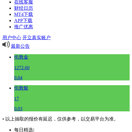
在线客服
财经日历
MT4下载
APP下载
推广优惠
用户中心
开立真实账户
最新公告
伦敦金
1272.60
0.04
伦敦银
17
0.03
• 以上抽取的报价有延迟，仅供参考，以交易平台为准。
每日精选
|