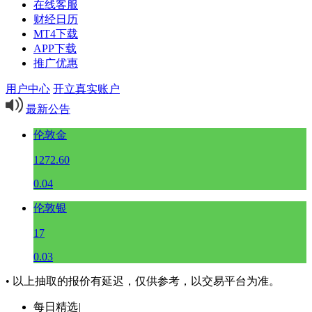
在线客服
财经日历
MT4下载
APP下载
推广优惠
用户中心
开立真实账户
最新公告
伦敦金
1272.60
0.04
伦敦银
17
0.03
• 以上抽取的报价有延迟，仅供参考，以交易平台为准。
每日精选
|