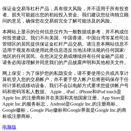
保证金交易等杠杆产品，具有很大风险，并不适用于所有投资
者。损失可能超出您的初始投入资金。我们建议您征询独立顾
问的意见，确保您在交易前完全了解可能涉及的风险。
本网站上显示的任何信息仅作为一般数据或参考，并不构成任
何投资建议。我们不向美国、中国香港、中国台湾等某些司法
管辖区的居民提供保证金杠杆产品交易。请注意本网站信息不
适用于视发布或使用此类信息违反当地法律法规的任何国家/
地区的任何居民。在您决定交易或继续持有任何金融产品前，
请务必阅读理解并同意我们的产品披露声明和其他相关文件。
网上保安：为了保护您的私隐安全，请不要使用公共或共享计
算机登入您的交易帐户，亦不要于登入帐户后将密码保存于任
何计算机或移动设备。我们不会以电邮方式要求您提供帐户号
码和密码等私人数据。 Apple，iPad，iPhone和iPod touch是
Apple Inc.的注册商标并在美国和其他国家注册。App Store是
Apple Inc.的服务标志，Android是Google Inc.的注册商标。
Google徽标，Google Play徽标和Google界面是Google Inc.的商
标或注册商标。
电脑版