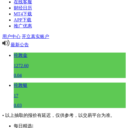
在线客服
财经日历
MT4下载
APP下载
推广优惠
用户中心
开立真实账户
最新公告
伦敦金
1272.60
0.04
伦敦银
17
0.03
• 以上抽取的报价有延迟，仅供参考，以交易平台为准。
每日精选
|