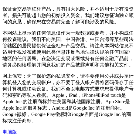
保证金交易等杠杆产品，具有很大风险，并不适用于所有投资
者。损失可能超出您的初始投入资金。我们建议您征询独立顾
问的意见，确保您在交易前完全了解可能涉及的风险。
本网站上显示的任何信息仅作为一般数据或参考，并不构成任
何投资建议。我们不向美国、中国香港、中国台湾等某些司法
管辖区的居民提供保证金杠杆产品交易。请注意本网站信息不
适用于视发布或使用此类信息违反当地法律法规的任何国家/
地区的任何居民。在您决定交易或继续持有任何金融产品前，
请务必阅读理解并同意我们的产品披露声明和其他相关文件。
网上保安：为了保护您的私隐安全，请不要使用公共或共享计
算机登入您的交易帐户，亦不要于登入帐户后将密码保存于任
何计算机或移动设备。我们不会以电邮方式要求您提供帐户号
码和密码等私人数据。 Apple，iPad，iPhone和iPod touch是
Apple Inc.的注册商标并在美国和其他国家注册。App Store是
Apple Inc.的服务标志，Android是Google Inc.的注册商标。
Google徽标，Google Play徽标和Google界面是Google Inc.的商
标或注册商标。
电脑版