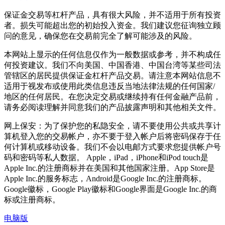
保证金交易等杠杆产品，具有很大风险，并不适用于所有投资
者。损失可能超出您的初始投入资金。我们建议您征询独立顾
问的意见，确保您在交易前完全了解可能涉及的风险。
本网站上显示的任何信息仅作为一般数据或参考，并不构成任
何投资建议。我们不向美国、中国香港、中国台湾等某些司法
管辖区的居民提供保证金杠杆产品交易。请注意本网站信息不
适用于视发布或使用此类信息违反当地法律法规的任何国家/
地区的任何居民。在您决定交易或继续持有任何金融产品前，
请务必阅读理解并同意我们的产品披露声明和其他相关文件。
网上保安：为了保护您的私隐安全，请不要使用公共或共享计
算机登入您的交易帐户，亦不要于登入帐户后将密码保存于任
何计算机或移动设备。我们不会以电邮方式要求您提供帐户号
码和密码等私人数据。 Apple，iPad，iPhone和iPod touch是
Apple Inc.的注册商标并在美国和其他国家注册。App Store是
Apple Inc.的服务标志，Android是Google Inc.的注册商标。
Google徽标，Google Play徽标和Google界面是Google Inc.的商
标或注册商标。
电脑版