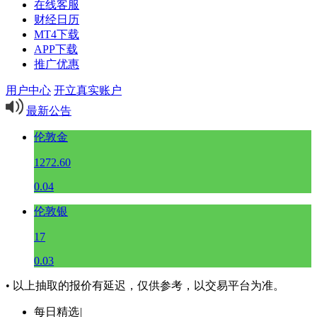
在线客服
财经日历
MT4下载
APP下载
推广优惠
用户中心
开立真实账户
最新公告
伦敦金
1272.60
0.04
伦敦银
17
0.03
• 以上抽取的报价有延迟，仅供参考，以交易平台为准。
每日精选
|