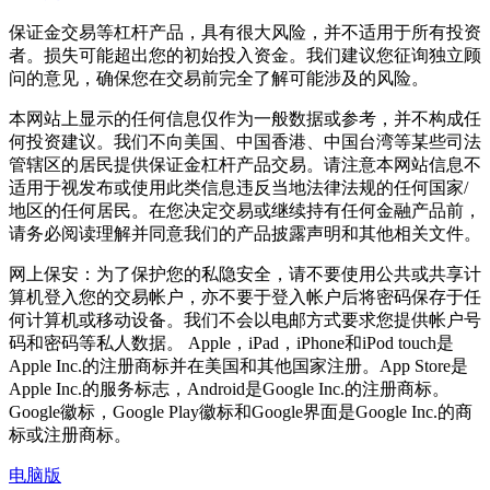
保证金交易等杠杆产品，具有很大风险，并不适用于所有投资
者。损失可能超出您的初始投入资金。我们建议您征询独立顾
问的意见，确保您在交易前完全了解可能涉及的风险。
本网站上显示的任何信息仅作为一般数据或参考，并不构成任
何投资建议。我们不向美国、中国香港、中国台湾等某些司法
管辖区的居民提供保证金杠杆产品交易。请注意本网站信息不
适用于视发布或使用此类信息违反当地法律法规的任何国家/
地区的任何居民。在您决定交易或继续持有任何金融产品前，
请务必阅读理解并同意我们的产品披露声明和其他相关文件。
网上保安：为了保护您的私隐安全，请不要使用公共或共享计
算机登入您的交易帐户，亦不要于登入帐户后将密码保存于任
何计算机或移动设备。我们不会以电邮方式要求您提供帐户号
码和密码等私人数据。 Apple，iPad，iPhone和iPod touch是
Apple Inc.的注册商标并在美国和其他国家注册。App Store是
Apple Inc.的服务标志，Android是Google Inc.的注册商标。
Google徽标，Google Play徽标和Google界面是Google Inc.的商
标或注册商标。
电脑版