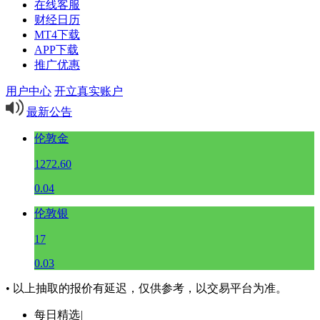
在线客服
财经日历
MT4下载
APP下载
推广优惠
用户中心
开立真实账户
最新公告
伦敦金
1272.60
0.04
伦敦银
17
0.03
• 以上抽取的报价有延迟，仅供参考，以交易平台为准。
每日精选
|