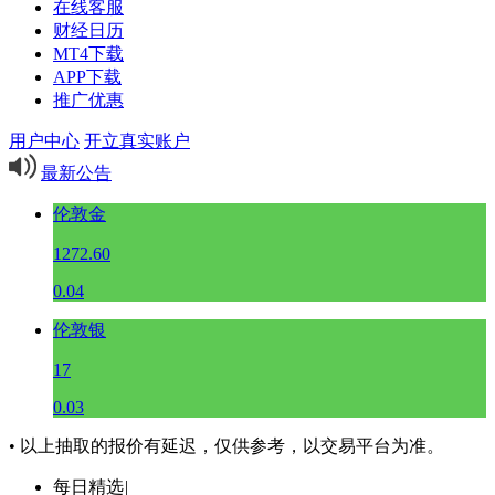
在线客服
财经日历
MT4下载
APP下载
推广优惠
用户中心
开立真实账户
最新公告
伦敦金
1272.60
0.04
伦敦银
17
0.03
• 以上抽取的报价有延迟，仅供参考，以交易平台为准。
每日精选
|