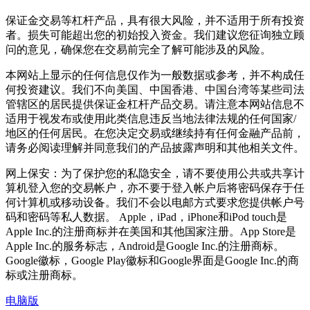
保证金交易等杠杆产品，具有很大风险，并不适用于所有投资
者。损失可能超出您的初始投入资金。我们建议您征询独立顾
问的意见，确保您在交易前完全了解可能涉及的风险。
本网站上显示的任何信息仅作为一般数据或参考，并不构成任
何投资建议。我们不向美国、中国香港、中国台湾等某些司法
管辖区的居民提供保证金杠杆产品交易。请注意本网站信息不
适用于视发布或使用此类信息违反当地法律法规的任何国家/
地区的任何居民。在您决定交易或继续持有任何金融产品前，
请务必阅读理解并同意我们的产品披露声明和其他相关文件。
网上保安：为了保护您的私隐安全，请不要使用公共或共享计
算机登入您的交易帐户，亦不要于登入帐户后将密码保存于任
何计算机或移动设备。我们不会以电邮方式要求您提供帐户号
码和密码等私人数据。 Apple，iPad，iPhone和iPod touch是
Apple Inc.的注册商标并在美国和其他国家注册。App Store是
Apple Inc.的服务标志，Android是Google Inc.的注册商标。
Google徽标，Google Play徽标和Google界面是Google Inc.的商
标或注册商标。
电脑版