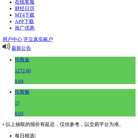
在线客服
财经日历
MT4下载
APP下载
推广优惠
用户中心
开立真实账户
最新公告
伦敦金
1272.60
0.04
伦敦银
17
0.03
• 以上抽取的报价有延迟，仅供参考，以交易平台为准。
每日精选
|