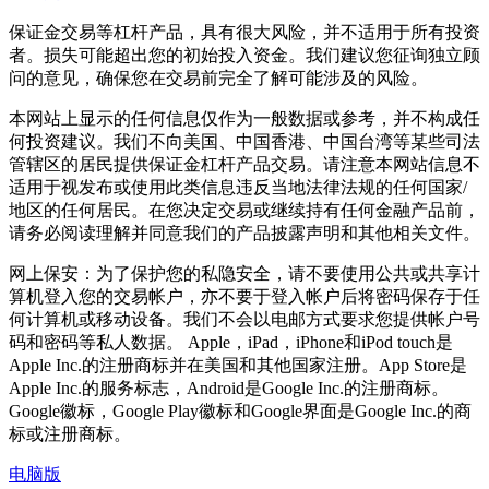
保证金交易等杠杆产品，具有很大风险，并不适用于所有投资
者。损失可能超出您的初始投入资金。我们建议您征询独立顾
问的意见，确保您在交易前完全了解可能涉及的风险。
本网站上显示的任何信息仅作为一般数据或参考，并不构成任
何投资建议。我们不向美国、中国香港、中国台湾等某些司法
管辖区的居民提供保证金杠杆产品交易。请注意本网站信息不
适用于视发布或使用此类信息违反当地法律法规的任何国家/
地区的任何居民。在您决定交易或继续持有任何金融产品前，
请务必阅读理解并同意我们的产品披露声明和其他相关文件。
网上保安：为了保护您的私隐安全，请不要使用公共或共享计
算机登入您的交易帐户，亦不要于登入帐户后将密码保存于任
何计算机或移动设备。我们不会以电邮方式要求您提供帐户号
码和密码等私人数据。 Apple，iPad，iPhone和iPod touch是
Apple Inc.的注册商标并在美国和其他国家注册。App Store是
Apple Inc.的服务标志，Android是Google Inc.的注册商标。
Google徽标，Google Play徽标和Google界面是Google Inc.的商
标或注册商标。
电脑版