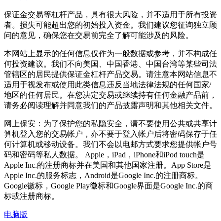
保证金交易等杠杆产品，具有很大风险，并不适用于所有投资
者。损失可能超出您的初始投入资金。我们建议您征询独立顾
问的意见，确保您在交易前完全了解可能涉及的风险。
本网站上显示的任何信息仅作为一般数据或参考，并不构成任
何投资建议。我们不向美国、中国香港、中国台湾等某些司法
管辖区的居民提供保证金杠杆产品交易。请注意本网站信息不
适用于视发布或使用此类信息违反当地法律法规的任何国家/
地区的任何居民。在您决定交易或继续持有任何金融产品前，
请务必阅读理解并同意我们的产品披露声明和其他相关文件。
网上保安：为了保护您的私隐安全，请不要使用公共或共享计
算机登入您的交易帐户，亦不要于登入帐户后将密码保存于任
何计算机或移动设备。我们不会以电邮方式要求您提供帐户号
码和密码等私人数据。 Apple，iPad，iPhone和iPod touch是
Apple Inc.的注册商标并在美国和其他国家注册。App Store是
Apple Inc.的服务标志，Android是Google Inc.的注册商标。
Google徽标，Google Play徽标和Google界面是Google Inc.的商
标或注册商标。
电脑版