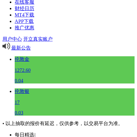
在线客服
财经日历
MT4下载
APP下载
推广优惠
用户中心
开立真实账户
最新公告
伦敦金
1272.60
0.04
伦敦银
17
0.03
• 以上抽取的报价有延迟，仅供参考，以交易平台为准。
每日精选
|