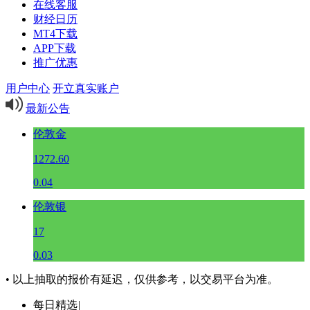
在线客服
财经日历
MT4下载
APP下载
推广优惠
用户中心
开立真实账户
最新公告
伦敦金
1272.60
0.04
伦敦银
17
0.03
• 以上抽取的报价有延迟，仅供参考，以交易平台为准。
每日精选
|