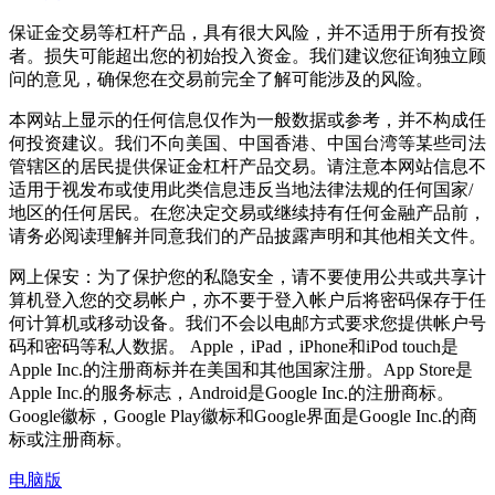
保证金交易等杠杆产品，具有很大风险，并不适用于所有投资
者。损失可能超出您的初始投入资金。我们建议您征询独立顾
问的意见，确保您在交易前完全了解可能涉及的风险。
本网站上显示的任何信息仅作为一般数据或参考，并不构成任
何投资建议。我们不向美国、中国香港、中国台湾等某些司法
管辖区的居民提供保证金杠杆产品交易。请注意本网站信息不
适用于视发布或使用此类信息违反当地法律法规的任何国家/
地区的任何居民。在您决定交易或继续持有任何金融产品前，
请务必阅读理解并同意我们的产品披露声明和其他相关文件。
网上保安：为了保护您的私隐安全，请不要使用公共或共享计
算机登入您的交易帐户，亦不要于登入帐户后将密码保存于任
何计算机或移动设备。我们不会以电邮方式要求您提供帐户号
码和密码等私人数据。 Apple，iPad，iPhone和iPod touch是
Apple Inc.的注册商标并在美国和其他国家注册。App Store是
Apple Inc.的服务标志，Android是Google Inc.的注册商标。
Google徽标，Google Play徽标和Google界面是Google Inc.的商
标或注册商标。
电脑版